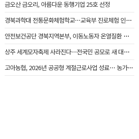
금오산 금오리, 아름다운 동행기업 25호 선정
경북과학대 전통문화체험학교…교육부 진로체험 인증기관 선정
안전보건공단 경북지역본부, 이동노동자 온열질환 예방 캠페인
상주 세계모자축제 사라진다…전국민 공모로 새 대표축제 발굴 나서
고아농협, 2026년 공공형 계절근로사업 성료… 농가 일손 부족 해소 '효자'