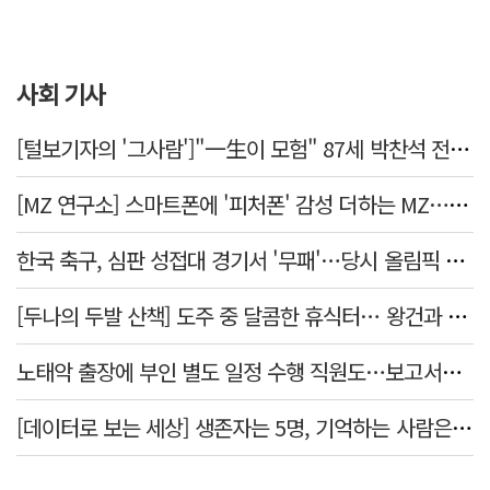
사회 기사
[털보기자의 '그사람']"一生이 모험" 87세 박찬석 전 경북대 총장
[MZ 연구소] 스마트폰에 '피처폰' 감성 더하는 MZ… 히퍼와 줄이어폰
한국 축구, 심판 성접대 경기서 '무패'…당시 올림픽 감독은 홍명보
[두나의 두발 산책] 도주 중 달콤한 휴식터… 왕건과 지명 산책
노태악 출장에 부인 별도 일정 수행 직원도…보고서엔 '공식일정 참석'
[데이터로 보는 세상] 생존자는 5명, 기억하는 사람은 늘었다