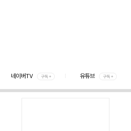
네이버TV
유튜브
구독 +
구독 +