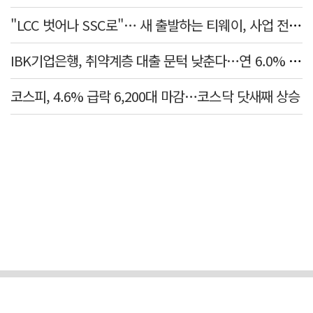
"LCC 벗어나 SSC로"… 새 출발하는 티웨이, 사업 전략 발표
IBK기업은행, 취약계층 대출 문턱 낮춘다…연 6.0% 'i-ONE 햇살론 특례보증' 비대면 출시
코스피, 4.6% 급락 6,200대 마감…코스닥 닷새째 상승