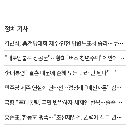
정치 기사
김민석, 與전당대회 제주·인천 당원투표서 승리…누적 득표는 '초박빙'
"내로남불·탁상공론"…황희 '버스 청년주택' 제안에 與 내부서도 쓴소리
李대통령 "결혼 때문에 손해 보는 나라 안 된다"…'결혼 페널티' 22개 손본다
민주당 제주 연설회 난타전…정청래 "배신자론" 김민석 "관리 무능"
국힘 "李대통령, 국민 반발하자 세제안 번복…졸속 국정 즉각 중단"
홍준표, 한동훈 맹폭…"조선제일껌, 권력에 살고 권력에 죽었다"