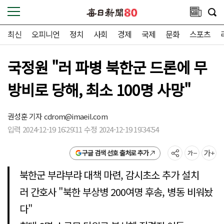
최신
오피니언
정치
사회
경제
국제
문화
스포츠
국정원 "러 파병 북한군 드론에 무
방비로 당해, 최소 100명 사망"
권성훈 기자
cdrom@imaeil.com
입력 2024-12-19 16:29:11 수정 2024-12-19 19:34:54
구글 검색 선호 출처로 추가
북한군 부랴부랴 대책 마련, 감시초소 추가 설치
러 간호사 "북한 부상병 200여명 후송, 병동 비워놨
다"