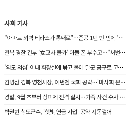
사회 기사
"아파트 외벽 테라스가 통째로"…준공 1년 반 만에 '아찔 사고'
전북 경찰 간부 '女교사 몰카' 아들 폰 부수고…"처벌 못하는 사안" 내부망에 글
'외도 의심' 아내 화장실에 묶고 불에 달군 공구로 고문…남편 검거
김병삼 경북 영천시장, 이번엔 국회 공략…'마사회 본사 이전·광역교통망 확충' 요청
경찰, 9월 초부터 상피제 전격 실시…가족 사건 수사 못해
박권현 청도군수, '햇빛 연금 사업' 공약 시동걸어