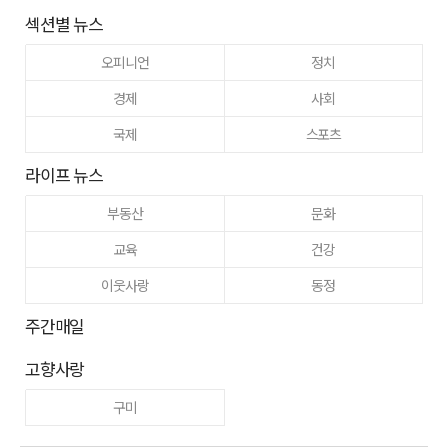
섹션별 뉴스
오피니언
정치
경제
사회
국제
스포츠
라이프 뉴스
부동산
문화
교육
건강
이웃사랑
동정
주간매일
고향사랑
구미