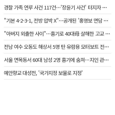
경찰 가족 연루 사건 117건…'장윤기 사건' 터지자 뒤늦게 전수조사
"기본 4-2-3-1, 전방 압박 X"…공개된 '홍명보 면담 수첩'
"아버지 외출한 사이"…흉기로 40대母 살해한 고교 자퇴생, 구속 기로에
전남 여수 오동도 해상서 5명 탄 유람용 모터보트 전복…2명 숨져
서울 면목동서 60대 남성 2명 흉기에 숨져…지인 관계로 추정
예안향교 대성전, '국가지정 보물로 지정'