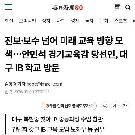
최신
오피니언
정치
사회
경제
국제
문화
스포츠
진보·보수 넘어 미래 교육 방향 모
색…안민석 경기교육감 당선인, 대
구 IB 학교 방문
김영경 기자
hope@imaeil.com
입력 2026-06-09 20:03:01
구글 검색 선호 출처로 추가
대구 복현중 찾아 IB 중등과정 수업 참관
간담회 갖고 IB 교육 도입 노하우 등 공유