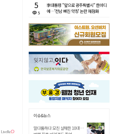
李대통령 "앞으로 광주특별시" 한마디
에…'전남 빠진 약칭' 논란 재점화
5
이슈&뉴스
말다툼하다 모친 살해한 10대…