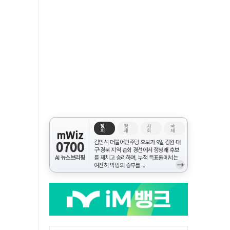
정
경
사
국
치
제
회
제
mWiz
0700
김민석 더불어민주당 후보가 9일 강원·대
구·경북 지역 순회 경선에서 정청래 후보
AI 뉴스브리핑
를 제치고 승리하며, 누적 득표율에서는
→
여전히 박빙의 승부를 ...