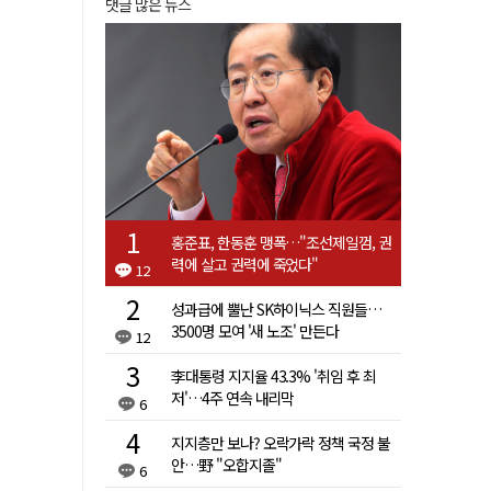
댓글 많은 뉴스
홍준표, 한동훈 맹폭…"조선제일껌, 권
력에 살고 권력에 죽었다"
12
성과급에 뿔난 SK하이닉스 직원들…
3500명 모여 '새 노조' 만든다
12
李대통령 지지율 43.3% '취임 후 최
저'…4주 연속 내리막
6
지지층만 보나? 오락가락 정책 국정 불
안…野 "오합지졸"
6