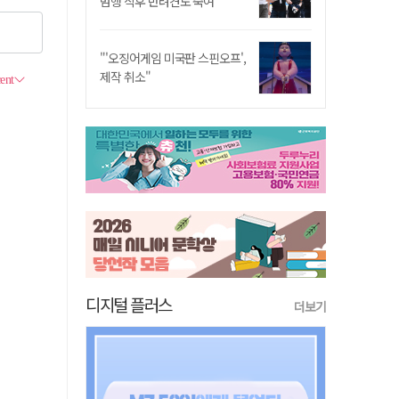
범행 직후 반려견도 죽여
"'오징어게임 미국판 스핀오프',
제작 취소"
디지털 플러스
더보기