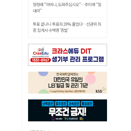
정청래 "어머니, 도와주십시오"…추미애 "힘
내라"
투표 끝나니 투표자 29% 줄었다…선관위 최
종 집계서 수백명 '증발'