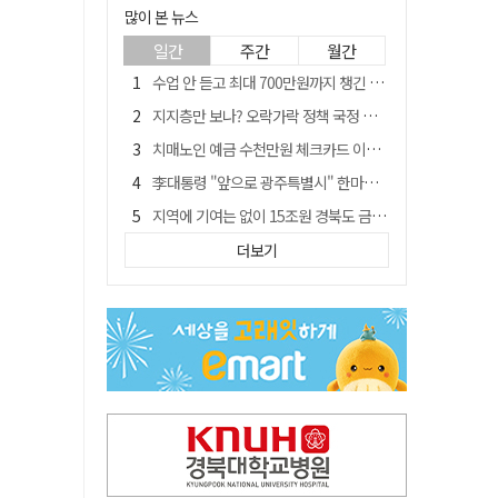
많이 본 뉴스
일간
주간
월간
수업 안 듣고 최대 700만원까지 챙긴 포항 A대학 '유령 선수' 등 무더기 송치
지지층만 보나? 오락가락 정책 국정 불안…野 "오합지졸"
치매노인 예금 수천만원 체크카드 이용해 빼돌린 70대 간병인, 집행유예
李대통령 "앞으로 광주특별시" 한마디에…'전남 빠진 약칭' 논란 재점화
지역에 기여는 없이 15조원 경북도 금고 눈독 들이는 대형銀
대구 출신 파이터 최두호, 8년 만에 UFC 재진입 도전
더보기
투표 끝나니 투표자 29% 줄었다…선관위 최종 집계서 수백명 '증발'
[여권 국정 운영 난맥상] 그때 그때 다른 규제 완화
[매일희평] 이들 중 어떤 시술은 7시간 반 걸렸다고 자랑질
李대통령 지지율 43.3% '취임 후 최저'…4주 연속 내리막