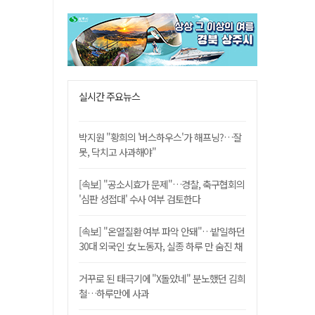
실시간 주요뉴스
박지원 "황희의 '버스하우스'가 해프닝?…잘
못, 닥치고 사과해야"
[속보] "공소시효가 문제"…경찰, 축구협회의
'심판 성접대' 수사 여부 검토한다
[속보] "온열질환 여부 파악 안돼"…밭일하던
30대 외국인 女 노동자, 실종 하루 만 숨진 채
발견
거꾸로 된 태극기에 "X돌았네" 분노했던 김희
철…하루만에 사과