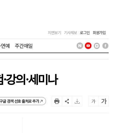
지면보기
기사제보
로그인
회원가입
·연예
주간매일
험·강의·세미나
가
가
구글 검색 선호 출처로 추가