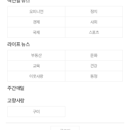
섹션별 뉴스
오피니언
정치
경제
사회
국제
스포츠
라이프 뉴스
부동산
문화
교육
건강
이웃사랑
동정
주간매일
고향사랑
구미