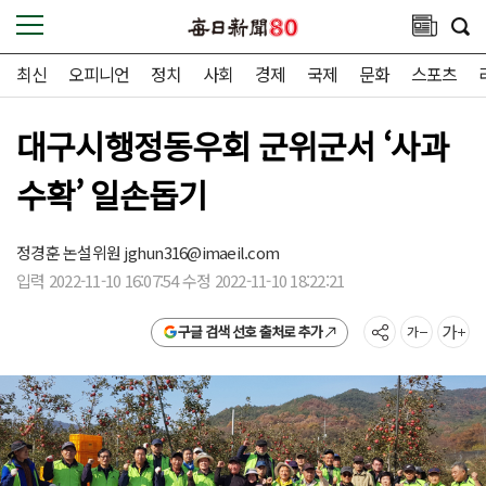
최신
오피니언
정치
사회
경제
국제
문화
스포츠
대구시행정동우회 군위군서 ‘사과
수확’ 일손돕기
정경훈 논설위원
jghun316@imaeil.com
입력 2022-11-10 16:07:54 수정 2022-11-10 18:22:21
구글 검색 선호 출처로 추가