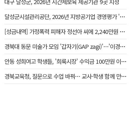
대구 달성군, 2026년 시간제보육 제공기관 9곳 지정
달성군시설관리공단, 2026년 지방공기업 경영평가 '가등급' 최우수 달성
[성금내역] 가정폭력 피해자 정선아 씨에 2,240만원 전달
경북대 동문 미술가 모임 '갑자기(GAP zagi)'…'이경(移境):경계를 넘어, 경계너머' 전시
안동 성희여고 학생들, '희룩시장' 수익금 100만원 이웃돕기 성금으로
경북교육청, 질문으로 수업 바꿔… 교사·학생 함께 만든 '미래교실'