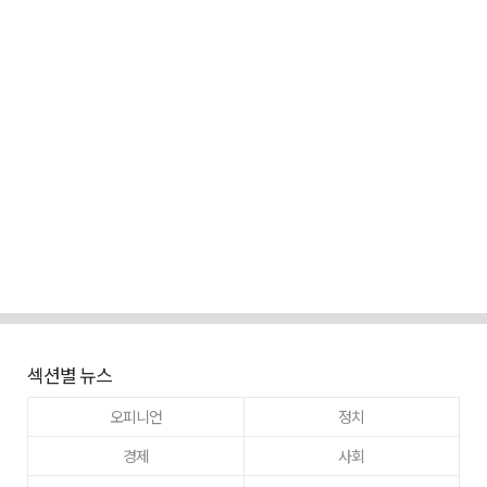
섹션별 뉴스
오피니언
정치
경제
사회