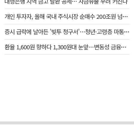
대형은행 지역 금고 탈환 공세… 자금유출 우려 커진다
개인 투자자, 올해 국내 주식시장 순매수 200조원 넘었다
증시 급락에 날아든 '빚투 청구서'…청년·고령층 마통 연체↑
환율 1,600원 향하다 1,300원대 눈앞…변동성 금융위기 후 최고