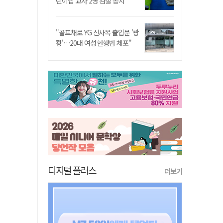
린이집 교사 2명 검찰 송치
"골프채로 YG 신사옥 출입문 '쾅
쾅'…20대 여성 현행범 체포"
디지털 플러스
더보기