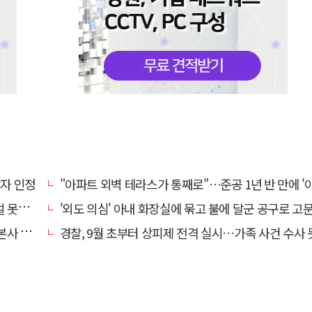
상자 인정
"아파트 외벽 테라스가 통째로"…준공 1년 반 만에 '아찔 
망에 글
'외도 의심' 아내 화장실에 묶고 불에 달군 공구로 고문…남편 
' 요청
경찰, 9월 초부터 상피제 전격 실시…가족 사건 수사