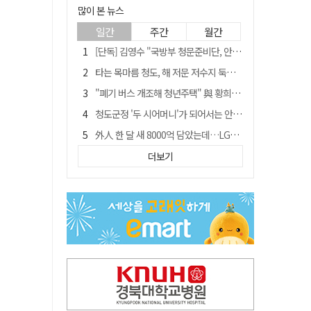
많이 본 뉴스
일간
주간
월간
[단독] 김영수 "국방부 청문준비단, 안규백 탈영 알고있었다"
타는 목마름 청도, 해 저문 저수지 둑에 군수가 서 있었다
"폐기 버스 개조해 청년주택" 與 황희…'딸 학비는 年 4200만원'
청도군정 '두 시어머니'가 되어서는 안된다
外人 한 달 새 8000억 담았는데…LG이노텍 목표주가는 왜 엇갈릴까
임시휴업 들어갔던 홈플러스 영주점, 7일 영업 재개…지하 1층만 운영
더보기
신세계사이먼, 대구 아울렛 토지매매 계약 체결… 사업 본궤도
SK하이닉스, 주당 375원 분기 배당 공시…"3분기 중 주주환원 방안 확정"
이의준 전 경북도 새마을봉사과장, 제28대 울릉군 부군수 취임
"상법개정해도 주주가 '봉'"…하이닉스 솔리다임 상장설에 술렁[개미와글와글]