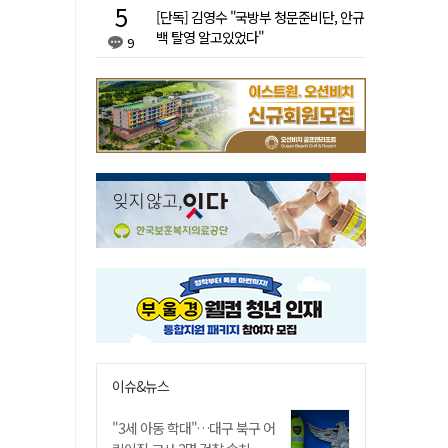
[단독] 김영수 "국방부 청문준비단, 안규
백 탈영 알고있었다"
9
이슈&뉴스
"3세 아동 학대"…대구 북구 어