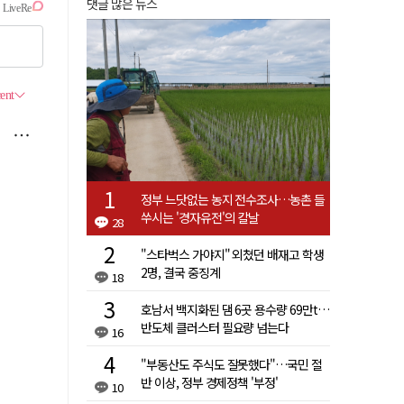
댓글 많은 뉴스
정부 느닷없는 농지 전수조사…농촌 들
쑤시는 '경자유전'의 칼날
28
"스타벅스 가야지" 외쳤던 배재고 학생
2명, 결국 중징계
18
호남서 백지화된 댐 6곳 용수량 69만t…
반도체 클러스터 필요량 넘는다
16
"부동산도 주식도 잘못했다"…국민 절
반 이상, 정부 경제정책 '부정'
10