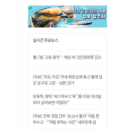
실시간 주요뉴스
美 7월 '고용 충격'…예상 밖 2만3000명 감소
[속보] '외도 의심' 아내 화장실에 묶고 불에 달
군 공구로 고문…남편 검거
장동혁, 황희 '버스하우스'에 "與 의원 자녀들
부터 살아보면 어떨까?"
[속보] 전북 경찰 간부 '女교사 몰카' 아들 폰
부수고…"처벌 못하는 사안" 내부망에 글