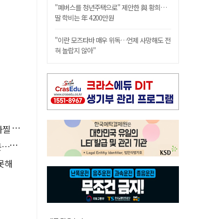
"폐버스를 청년주택으로" 제안한 與 황희…
딸 학비는 年 4200만원
"이란 모즈타바 매우 위독…언제 사망해도 전
혀 놀랍지 않아"
사고'
검거
 못해