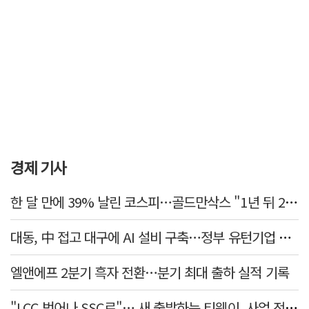
경제 기사
한 달 만에 39% 날린 코스피…골드만삭스 "1년 뒤 2배" 예상, 왜?
대동, 中 접고 대구에 AI 설비 구축…정부 유턴기업 선정
엘앤에프 2분기 흑자 전환…분기 최대 출하 실적 기록
"LCC 벗어나 SSC로"… 새 출발하는 티웨이, 사업 전략 발표