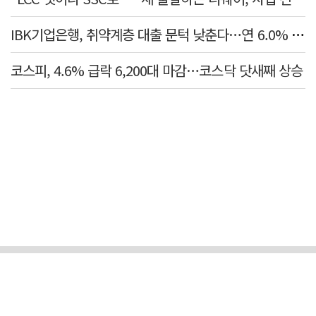
IBK기업은행, 취약계층 대출 문턱 낮춘다…연 6.0% 'i-ONE 햇살론 특례보증' 비대면 출시
코스피, 4.6% 급락 6,200대 마감…코스닥 닷새째 상승