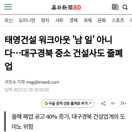
최신
오피니언
정치
사회
경제
국제
문화
스포츠
태영건설 워크아웃 '남 일' 아니
다…대구경북 중소 건설사도 줄폐
업
구민수 기자
msg@imaeil.com
입력 2023-12-28 18:18:39
구글 검색 선호 출처로 추가
올해 폐업 공고 40% 증가, 대구경북 건설업계의 도
미노 위험