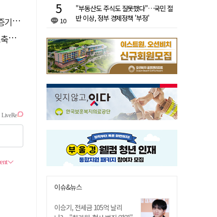
"부동산도 주식도 잘못했다"…국민 절
반 이상, 정부 경제정책 '부정'
 선정
10
나서
이슈&뉴스
이승기, 전세금 105억 날리