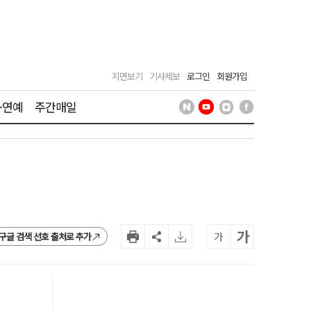
지면보기
기사제보
로그인
회원가입
·연예
주간매일
가
가
구글 검색 선호 출처로 추가