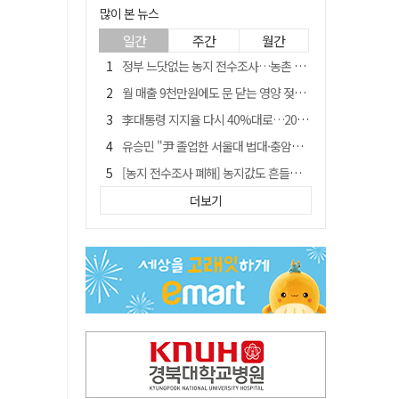
많이 본 뉴스
일간
주간
월간
정부 느닷없는 농지 전수조사…농촌 들쑤시는 '경자유전'의 칼날
월 매출 9천만원에도 문 닫는 영양 젖소농장… "일할 사람이 없어"
李대통령 지지율 다시 40%대로…20대는 18.8%p 급락
유승민 "尹 졸업한 서울대 법대·충암고도 없애야"…李 육사 통합 직격
[농지 전수조사 폐해] 농지값도 흔들리나…"도지 막히면 헐값 매물 나올 수도"
지역활성화 펀드 9호…포항 AI 데이터센터에 6천억 투입
더보기
국민 51.9% "李 대통령 재판 재개 필요하다"
경북 영천시, 9월부터 11월까지 반값 여행 혜택 제공
[농지 전수조사 폐해] '쌀 받고 논 내 준' 도지농 이제 어쩌나?
아쉬운 태클