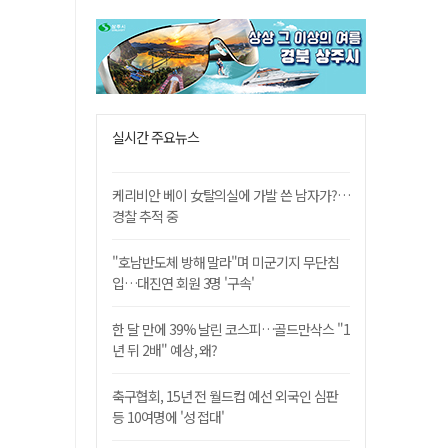
실시간 주요뉴스
케리비안 베이 女탈의실에 가발 쓴 남자가?…
경찰 추적 중
"호남반도체 방해 말라"며 미군기지 무단침
입…대진연 회원 3명 '구속'
한 달 만에 39% 날린 코스피…골드만삭스 "1
년 뒤 2배" 예상, 왜?
축구협회, 15년 전 월드컵 예선 외국인 심판
등 10여명에 '성 접대'