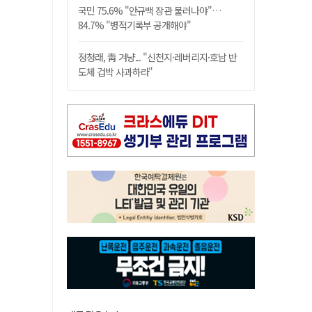
국민 75.6% "안규백 장관 물러나야"…
84.7% "병적기록부 공개해야"
정청래, 靑 겨냥... "신천지·레버리지·호남 반
도체 겁박 사과하라"