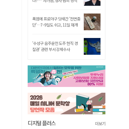
나?…"차가원, 형사 범죄 영역"
폭염에 프로야구 닷새간 '전면중
단'…7~9일도 쉬고, 11일 재개
'수성구 음주운전 도주 현직 경
찰관' 관련 부서 강제수사
디지털 플러스
더보기