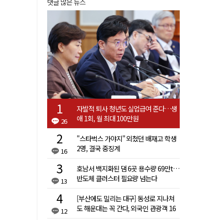
댓글 많은 뉴스
자발적 퇴사 청년도 실업급여 준다…생
애 1회, 월 최대 100만원
26
"스타벅스 가야지" 외쳤던 배재고 학생
2명, 결국 중징계
16
호남서 백지화된 댐 6곳 용수량 69만t…
반도체 클러스터 필요량 넘는다
13
[부산에도 밀리는 대구] 동성로 지나쳐
도 해운대는 꼭 간다, 외국인 관광객 16
12
배 차이