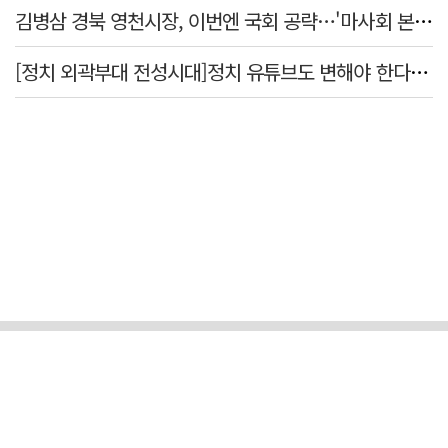
김병삼 경북 영천시장, 이번엔 국회 공략…'마사회 본사 이전·광역교통망 확충' 요청
[정치 외곽부대 전성시대]정치 유튜브도 변해야 한다 "화합과 존중"