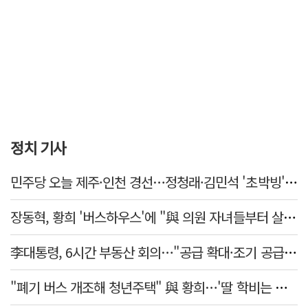
정치 기사
민주당 오늘 제주·인천 경선…정청래·김민석 '초박빙' 승부
장동혁, 황희 '버스하우스'에 "與 의원 자녀들부터 살아보면 어떨까?"
李대통령, 6시간 부동산 회의…"공급 확대·조기 공급 과감히 실천"
"폐기 버스 개조해 청년주택" 與 황희…'딸 학비는 年 4200만원'