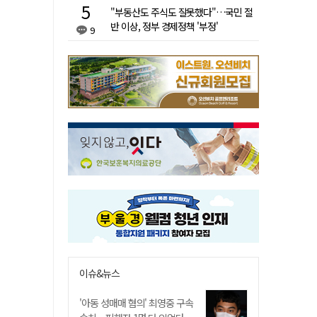
"부동산도 주식도 잘못했다"…국민 절
반 이상, 정부 경제정책 '부정'
9
이슈&뉴스
'아동 성매매 혐의' 최영중 구속