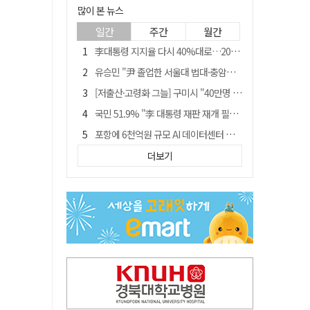
많이 본 뉴스
일간
주간
월간
李대통령 지지율 다시 40%대로…20대는 18.8%p 급락
유승민 "尹 졸업한 서울대 법대·충암고도 없애야"…李 육사 통합 직격
[저출산·고령화 그늘] 구미시 "40만명 사수" 고령군 "3만명대 회복"
국민 51.9% "李 대통령 재판 재개 필요하다"
포항에 6천억원 규모 AI 데이터센터 들어선다
월 매출 9천만원에도 문 닫는 영양 젖소농장… "일할 사람이 없어"
더보기
경북 영천시, 9월부터 11월까지 반값 여행 혜택 제공
경찰, 홍명보 선임 의혹 수사…대한축구협회 전격 압수수색
"김용민, 흑백논리로 세상 보는 듯" 검찰 내부서 지탄
'솔리다임 IPO 추진설' SK하이닉스, 주가 9% 급락