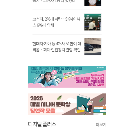
송치…피해자 1명 더 있었다
코스피, 2%대 하락…SK하이닉
스 6%대 약세
현대차·기아 등 4개사 51만여 대
리콜…화재·안전장치 결함 확인
디지털 플러스
더보기