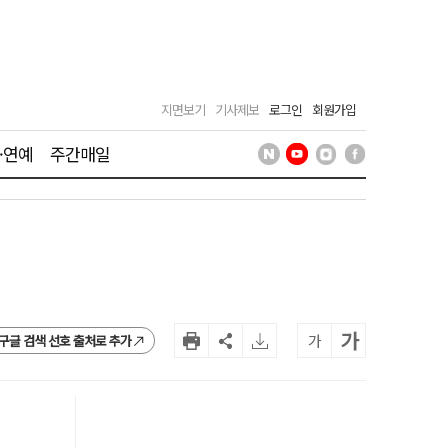
지면보기
기사제보
로그인
회원가입
·연예
주간매일
가
가
구글 검색 선호 출처로 추가