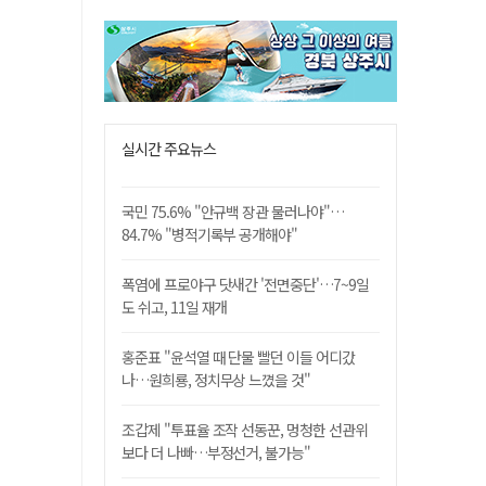
실시간 주요뉴스
국민 75.6% "안규백 장관 물러나야"…
84.7% "병적기록부 공개해야"
폭염에 프로야구 닷새간 '전면중단'…7~9일
도 쉬고, 11일 재개
홍준표 "윤석열 때 단물 빨던 이들 어디갔
나…원희룡, 정치무상 느꼈을 것"
조갑제 "투표율 조작 선동꾼, 멍청한 선관위
보다 더 나빠…부정선거, 불가능"