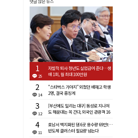
댓글 많은 뉴스
자발적 퇴사 청년도 실업급여 준다…생
애 1회, 월 최대 100만원
25
"스타벅스 가야지" 외쳤던 배재고 학생
2명, 결국 중징계
14
[부산에도 밀리는 대구] 동성로 지나쳐
도 해운대는 꼭 간다, 외국인 관광객 16
12
배 차이
호남서 백지화된 댐 6곳 용수량 69만t…
반도체 클러스터 필요량 넘는다
11