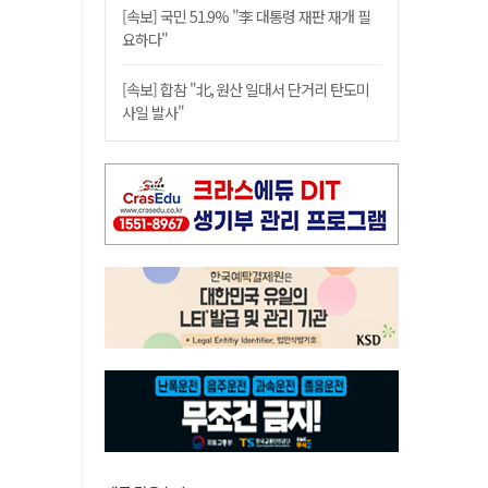
[속보] 국민 51.9% "李 대통령 재판 재개 필
요하다"
[속보] 합참 "北, 원산 일대서 단거리 탄도미
사일 발사"