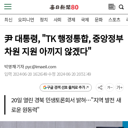
최신
오피니언
정치
사회
경제
국제
문화
스포츠
尹 대통령, "TK 행정통합, 중앙정부
차원 지원 아끼지 않겠다"
박영채 기자
pyc@imaeil.com
입력 2024-06-20 16:26:49 수정 2024-06-20 20:51:49
구글 검색 선호 출처로 추가
20일 열린 경북 민생토론회서 밝혀…"지역 발전 새
로운 원동력"