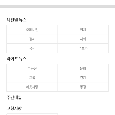
섹션별 뉴스
오피니언
정치
경제
사회
국제
스포츠
라이프 뉴스
부동산
문화
교육
건강
이웃사랑
동정
주간매일
고향사랑