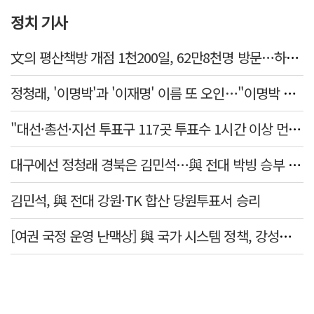
정치 기사
文의 평산책방 개점 1천200일, 62만8천명 방문…하루 평균 500명↑
정청래, '이명박'과 '이재명' 이름 또 오인…"이명박 대통령 임기안에 반도체 제품 출시"
"대선·총선·지선 투표구 117곳 투표수 1시간 이상 먼저 입력"
대구에선 정청래 경북은 김민석…與 전대 박빙 승부 이어간다
김민석, 與 전대 강원·TK 합산 당원투표서 승리
[여권 국정 운영 난맥상] 與 국가 시스템 정책, 강성층 결집에 의존