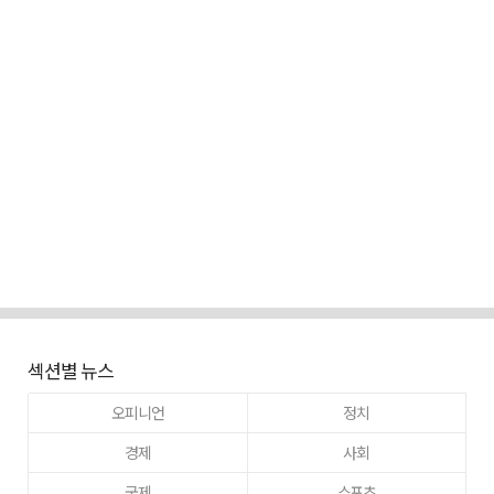
섹션별 뉴스
오피니언
정치
경제
사회
국제
스포츠