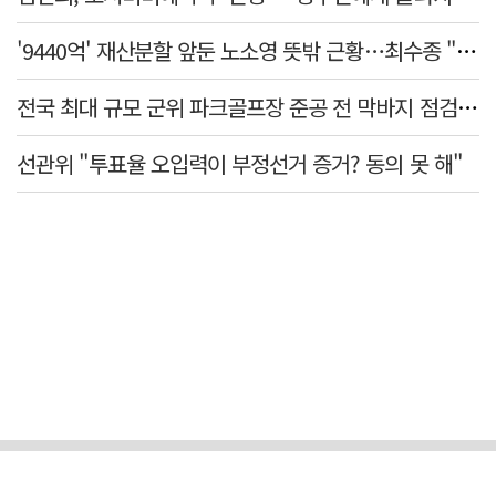
'9440억' 재산분할 앞둔 노소영 뜻밖 근황…최수종 "귀한 발걸음 감사"
전국 최대 규모 군위 파크골프장 준공 전 막바지 점검…공정률 85%
선관위 "투표율 오입력이 부정선거 증거? 동의 못 해"