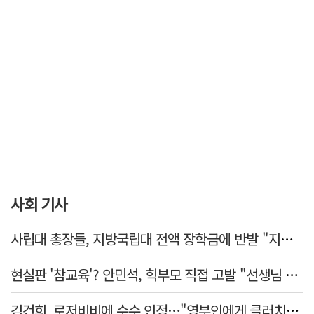
사회 기사
사립대 총장들, 지방국립대 전액 장학금에 반발 "지역 사립대도 동등 지원해야"
현실판 '참교육'? 안민석, 힉부모 직접 고발 "선생님 협박 용납 못 해"
김건희, 로저비비에 수수 인정…"영부인에게 클러치백 필수품"