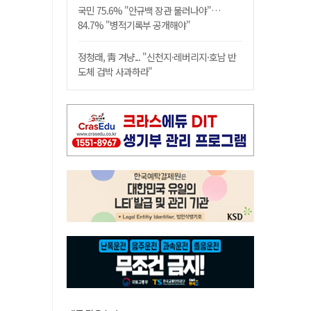
국민 75.6% "안규백 장관 물러나야"…
84.7% "병적기록부 공개해야"
정청래, 靑 겨냥... "신천지·레버리지·호남 반
도체 겁박 사과하라"