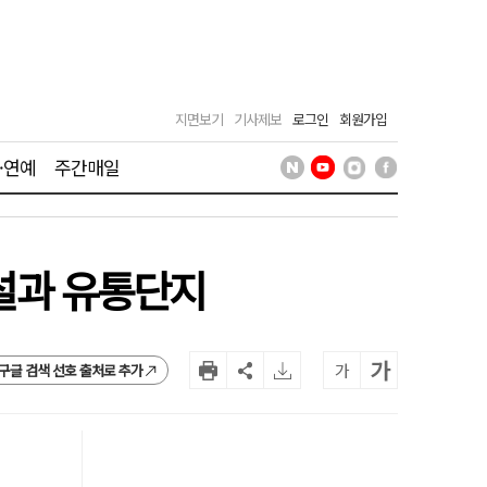
지면보기
기사제보
로그인
회원가입
·연예
주간매일
시설과 유통단지
가
가
구글 검색 선호 출처로 추가