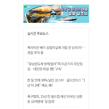
실시간 주요뉴스
케리비안 베이 女탈의실에 가발 쓴 남자가?…
경찰 추적 중
"호남반도체 방해 말라"며 미군기지 무단침
입…대진연 회원 3명 '구속'
한 달 만에 39% 날린 코스피…골드만삭스 "1
년 뒤 2배" 예상, 왜?
축구협회, 15년 전 월드컵 예선 외국인 심판
등 10여명에 '성 접대'