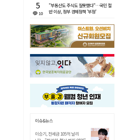
"부동산도 주식도 잘못했다"…국민 절
반 이상, 정부 경제정책 '부정'
10
이슈&뉴스
이승기, 전세금 105억 날리