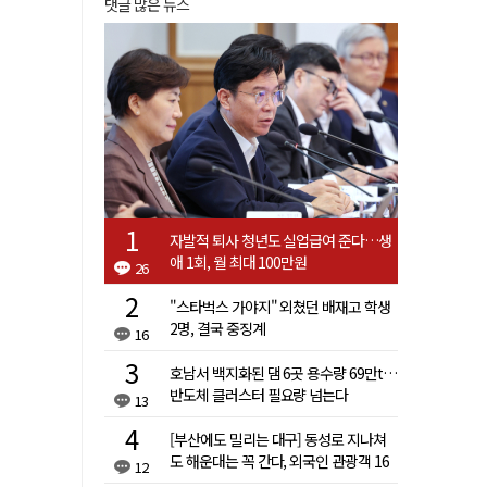
댓글 많은 뉴스
자발적 퇴사 청년도 실업급여 준다…생
애 1회, 월 최대 100만원
26
"스타벅스 가야지" 외쳤던 배재고 학생
2명, 결국 중징계
16
호남서 백지화된 댐 6곳 용수량 69만t…
반도체 클러스터 필요량 넘는다
13
[부산에도 밀리는 대구] 동성로 지나쳐
도 해운대는 꼭 간다, 외국인 관광객 16
12
배 차이