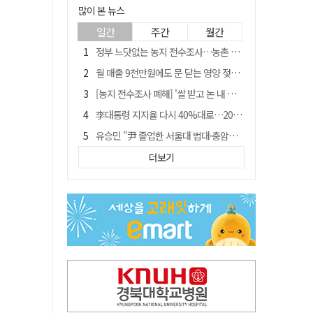
많이 본 뉴스
일간
주간
월간
정부 느닷없는 농지 전수조사…농촌 들쑤시는 '경자유전'의 칼날
월 매출 9천만원에도 문 닫는 영양 젖소농장… "일할 사람이 없어"
[농지 전수조사 폐해] '쌀 받고 논 내 준' 도지농 이제 어쩌나?
李대통령 지지율 다시 40%대로…20대는 18.8%p 급락
유승민 "尹 졸업한 서울대 법대·충암고도 없애야"…李 육사 통합 직격
[농지 전수조사 폐해] 농지값도 흔들리나…"도지 막히면 헐값 매물 나올 수도"
더보기
지역활성화 펀드 9호…포항 AI 데이터센터에 6천억 투입
국민 51.9% "李 대통령 재판 재개 필요하다"
경북 영천시, 9월부터 11월까지 반값 여행 혜택 제공
아쉬운 태클