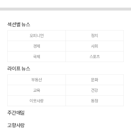
섹션별 뉴스
오피니언
정치
경제
사회
국제
스포츠
라이프 뉴스
부동산
문화
교육
건강
이웃사랑
동정
주간매일
고향사랑