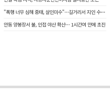
"폭행 너무 심해 중태, 살인미수"…길거리서 지인 수십회 때린 50대 '긴급체포'
안동 양봉장서 불, 인접 야산 확산… 1시간여 만에 초진