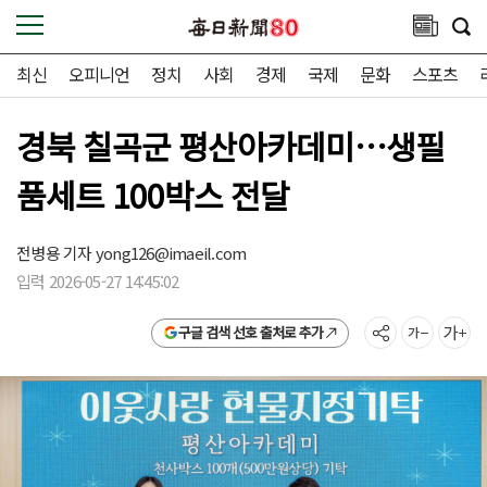
최신
오피니언
정치
사회
경제
국제
문화
스포츠
경북 칠곡군 평산아카데미…생필
품세트 100박스 전달
전병용 기자
yong126@imaeil.com
입력 2026-05-27 14:45:02
구글 검색 선호 출처로 추가