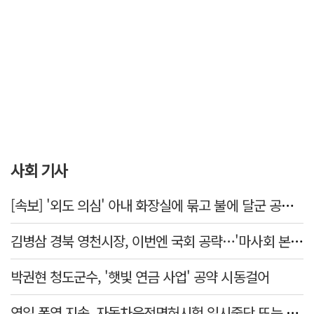
사회 기사
[속보] '외도 의심' 아내 화장실에 묶고 불에 달군 공구로 고문…남편 검거
김병삼 경북 영천시장, 이번엔 국회 공략…'마사회 본사 이전·광역교통망 확충' 요청
박권현 청도군수, '햇빛 연금 사업' 공약 시동걸어
연일 폭염 지속, 자동차운전면허시험 일시중단 또는 축소 운영