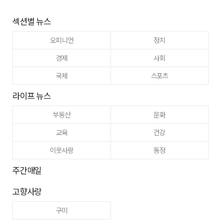
섹션별 뉴스
오피니언
정치
경제
사회
국제
스포츠
라이프 뉴스
부동산
문화
교육
건강
이웃사랑
동정
주간매일
고향사랑
구미