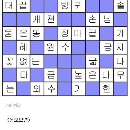
24회 정답
〈응모요령〉