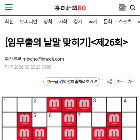
최신
오피니언
정치
사회
경제
국제
문화
스포츠
[임무출의 낱말 맞히기]<제26회>
주간본부
mincho@imaeil.com
입력 2026-06-26 13:30:00
구글 검색 선호 출처로 추가