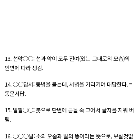
13. 선악○○: 선과 악이 모두 진여(있는 그대로의 모습)의
인연에 따라 생김.
14. ○○답서: 동녘을 묻는데, 서녘을 가리키며 대답한다. =
동문서답.
15. 일필○○: 붓으로 단번에 금을 죽 그어서 글자를 지워 버
림.
16. ○○○발: 소의 오줌과 말의 똥이라는 뜻으로, 보잘것없