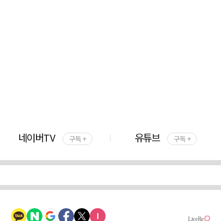
네이버TV
유튜브
구독 +
구독 +