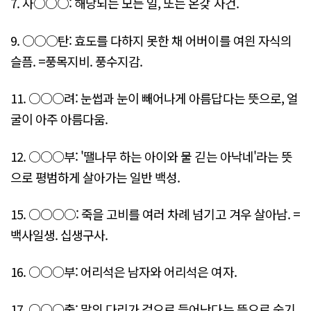
7. 사○○○: 해당되는 모든 일, 또는 온갖 사건.
9. ○○○탄: 효도를 다하지 못한 채 어버이를 여읜 자식의
슬픔. =풍목지비. 풍수지감.
11. ○○○려: 눈썹과 눈이 빼어나게 아름답다는 뜻으로, 얼
굴이 아주 아름다움.
12. ○○○부: '땔나무 하는 아이와 물 긷는 아낙네'라는 뜻
으로 평범하게 살아가는 일반 백성.
15. ○○○○: 죽을 고비를 여러 차례 넘기고 겨우 살아남. =
백사일생. 십생구사.
16. ○○○부: 어리석은 남자와 어리석은 여자.
17. ○○○출: 말의 다리가 겉으로 들어난다는 뜻으로 숨기