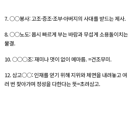
7. ○○봉사: 고조·증조·조부·아버지의 사대를 받드는 제사.
8. ○○노도: 몹시 빠르게 부는 바람과 무섭게 소용돌이치는
물결.
10. ○○○조: 재미나 멋이 없이 메마름. =건조무미.
12. 삼고○○: 인재를 얻기 위해 지위와 체면을 내려놓고 여
러 번 찾아가며 정성을 다한다는 뜻=초려삼고.