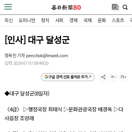
최신
오피니언
정치
사회
경제
국제
문화
스포츠
[인사] 대구 달성군
정욱진 기자
penchok@imaeil.com
입력 2026-07-07 09:49:10
구글 검색 선호 출처로 추가
◆대구 달성군(8일자)
〈4급〉 ▷행정국장 최태식 ▷문화관광국장 배경옥 ▷다
사읍장 조양래