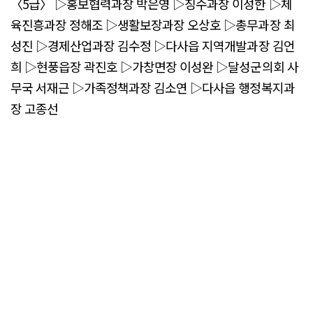
〈5급〉 ▷홍보협력과장 박은영 ▷징수과장 이성한 ▷체
육진흥과장 정해조 ▷생활보장과장 오상호 ▷총무과장 최
성진 ▷경제산업과장 김수정 ▷다사읍 지역개발과장 김언
희 ▷현풍읍장 곽진호 ▷가창면장 이성완 ▷달성군의회 사
무국 서재근 ▷가족정책과장 김소연 ▷다사읍 행정복지과
장 고종선