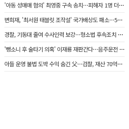
'아동 성매매 혐의' 최영중 구속 송치…피해자 1명 더 있었다
변희재, '최서원 태블릿 조작설' 국가배상도 패소…5천만원 청구 기각
경찰, 기동대 줄여 수사인력 보강…형소법 후속조치 본격화
'뺑소니 후 술타기 의혹' 이재룡 재판간다…음주운전 혐의 제외
아들 운영 불법 도박 수익 숨긴 父…검찰, 재산 70억원 몰수