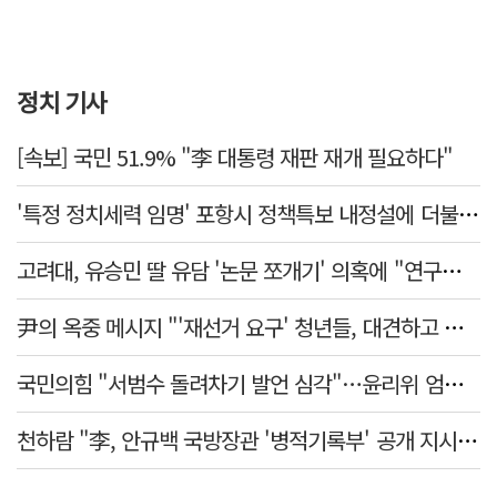
정치 기사
[속보] 국민 51.9% "李 대통령 재판 재개 필요하다"
'특정 정치세력 임명' 포항시 정책특보 내정설에 더불어민주당 반발나서
고려대, 유승민 딸 유담 '논문 쪼개기' 의혹에 "연구부정행위 아냐"
尹의 옥중 메시지 "'재선거 요구' 청년들, 대견하고 믿음직해"
국민의힘 "서범수 돌려차기 발언 심각"…윤리위 엄중 조치 의견 모아
천하람 "李, 안규백 국방장관 '병적기록부' 공개 지시해야"