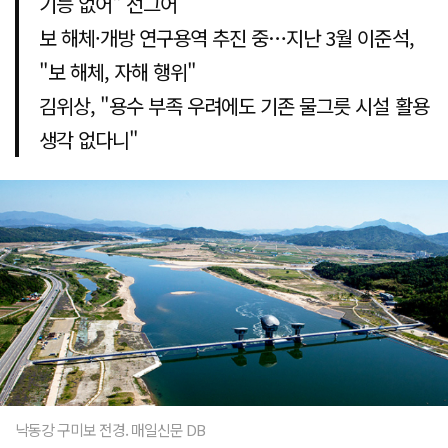
기능 없어" 선그어
보 해체·개방 연구용역 추진 중…지난 3월 이준석,
"보 해체, 자해 행위"
김위상, "용수 부족 우려에도 기존 물그릇 시설 활용
생각 없다니"
낙동강 구미보 전경. 매일신문 DB