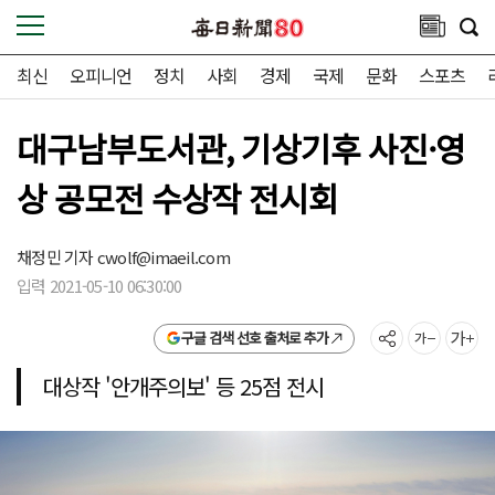
최신
오피니언
정치
사회
경제
국제
문화
스포츠
대구남부도서관, 기상기후 사진·영
상 공모전 수상작 전시회
채정민 기자
cwolf@imaeil.com
입력 2021-05-10 06:30:00
구글 검색 선호 출처로 추가
대상작 '안개주의보' 등 25점 전시