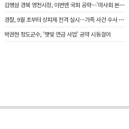
김병삼 경북 영천시장, 이번엔 국회 공략…'마사회 본사 이전·광역교통망 확충' 요청
경찰, 9월 초부터 상피제 전격 실시…가족 사건 수사 못해
박권현 청도군수, '햇빛 연금 사업' 공약 시동걸어