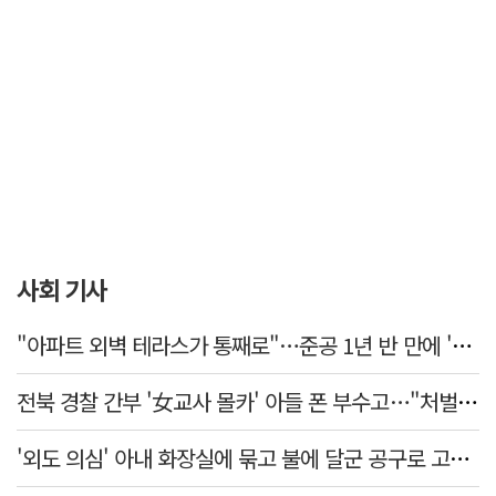
사회 기사
"아파트 외벽 테라스가 통째로"…준공 1년 반 만에 '아찔 사고'
전북 경찰 간부 '女교사 몰카' 아들 폰 부수고…"처벌 못하는 사안" 내부망에 글
'외도 의심' 아내 화장실에 묶고 불에 달군 공구로 고문…남편 검거