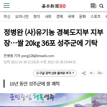
최신
오피니언
정치
사회
경제
국제
문화
스포츠
정병완 (사)유기농 경북도지부 지부
장…쌀 20㎏ 36포 성주군에 기탁
전병용 기자
yong126@imaeil.com
입력 2022-10-28 12:18:25 수정 2022-10-28 16:44:31
구글 검색 선호 출처로 추가
10년 동안 성주군에 쌀 쾌척