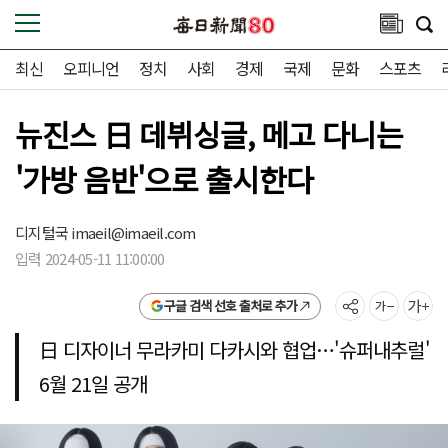
최신
오피니언
정치
사회
경제
국제
문화
스포츠
뉴진스 日 데뷔싱글, 메고 다니는
'가방 음반'으로 출시한다
디지털국
imaeil@imaeil.com
입력 2024-05-11 11:00:00
구글 검색 선호 출처로 추가
日 디자이너 무라카미 다카시와 협업…'슈퍼내추럴'
6월 21일 공개