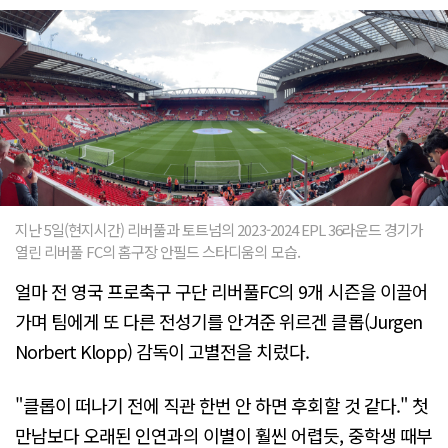
지난 5일(현지시간) 리버풀과 토트넘의 2023-2024 EPL 36라운드 경기가
열린 리버풀 FC의 홈구장 안필드 스타디움의 모습.
얼마 전 영국 프로축구 구단 리버풀FC의 9개 시즌을 이끌어
가며 팀에게 또 다른 전성기를 안겨준 위르겐 클롭(Jurgen
Norbert Klopp) 감독이 고별전을 치렀다.
"클롭이 떠나기 전에 직관 한번 안 하면 후회할 것 같다." 첫
만남보다 오래된 인연과의 이별이 훨씬 어렵듯, 중학생 때부