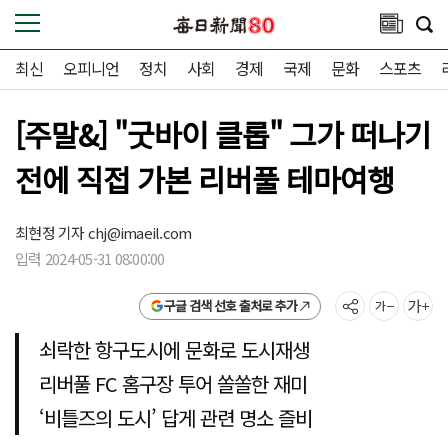
최신
오피니언
정치
사회
경제
국제
문화
스포츠
[주말&] "굿바이 클롭" 그가 떠나기
전에 직접 가본 리버풀 테마여행
최현정 기자
chj@imaeil.com
입력 2024-05-31 08:00:00
구글 검색 선호 출처로 추가
쇠락한 항구도시에 문화로 도시재생
리버풀 FC 홈구장 투어 쏠쏠한 재미
‘비틀즈의 도시’ 답게 관련 명소 즐비