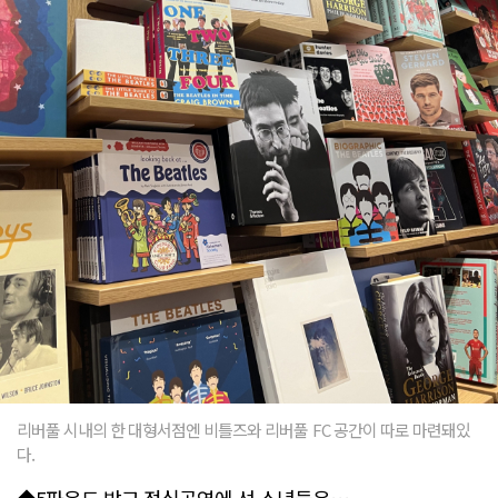
리버풀 시내의 한 대형서점엔 비틀즈와 리버풀 FC 공간이 따로 마련돼있
다.
◆5파운드 받고 점심공연에 선 소년들은…