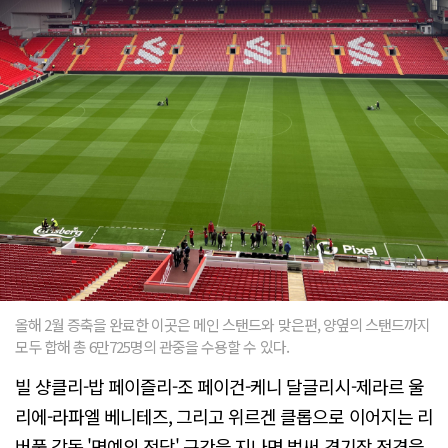
올해 2월 증축을 완료한 이곳은 메인 스탠드와 맞은편, 양옆의 스탠드까지
모두 합해 총 6만725명의 관중을 수용할 수 있다.
빌 샹클리-밥 페이즐리-조 페이건-케니 달글리시-제라르 울
리에-라파엘 베니테즈, 그리고 위르겐 클롭으로 이어지는 리
버풀 감독 '명예의 전당' 구간을 지나면 벌써 경기장 전경을