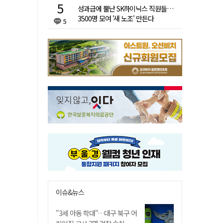
성과급에 뿔난 SK하이닉스 직원들…
3500명 모여 '새 노조' 만든다
5
이슈&뉴스
"3세 아동 학대"…대구 북구 어