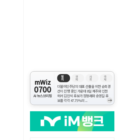
정
경
사
국
치
제
회
제
mWiz
0700
더불어민주당의 대표 선출을 위한 순회경
선이 진행 중인 가운데 8일 제주와 인천
AI 뉴스브리핑
에서 김민석 후보가 정청래와 송영길 후
→
보를 각각 47.75%의 ...