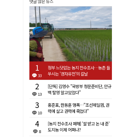
댓글 많은 뉴스
정부 느닷없는 농지 전수조사…농촌 들
쑤시는 '경자유전'의 칼날
33
[단독] 김영수 "국방부 청문준비단, 안규
백 탈영 알고있었다"
13
홍준표, 한동훈 맹폭…"조선제일껌, 권
력에 살고 권력에 죽었다"
10
[농지 전수조사 폐해] '쌀 받고 논 내 준'
도지농 이제 어쩌나?
8