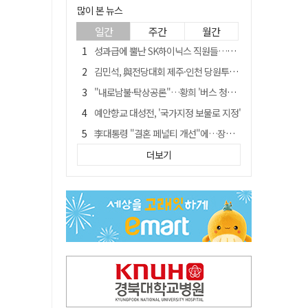
많이 본 뉴스
일간
주간
월간
성과급에 뿔난 SK하이닉스 직원들…3500명 모여 '새 노조' 만든다
김민석, 與전당대회 제주·인천 당원투표서 승리…누적 득표는 '초박빙'
"내로남불·탁상공론"…황희 '버스 청년주택' 제안에 與 내부서도 쓴소리
예안향교 대성전, '국가지정 보물로 지정'
李대통령 "결혼 페널티 개선"에…장동혁 "그 페널티 만든 게 이 정권"
블룸버그 "SK하이닉스, 中 패키징공장 지분매각 등 검토"
더보기
중국 회사 이직 노리고 SK하이닉스 기밀 빼돌려…결국 실형
트럼프 만난 손현보 목사…"현재 자유대한민국 여러 면에서 어려움"
"아버지 외출한 사이"…흉기로 40대母 살해한 고교 자퇴생, 구속 기로에
서울 면목동서 60대 남성 2명 흉기에 숨져…지인 관계로 추정