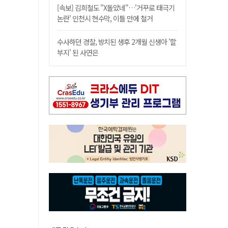
[속보] 김희철도 "X돌았네"…'거꾸로 태극기
논란' 인천시 현수막, 이틀 만에 철거
수사하던 경찰, 방치된 생후 2개월 신생아 '할
부지' 된 사연은