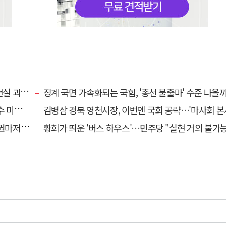
" 총공세
징계 국면 가속화되는 국힘, '총선 불출마' 수준 나올
입력"
김병삼 경북 영천시장, 이번엔 국회 공략…'마사회 본사 이전·광역교통망 확충' 
 당해"
황희가 띄운 '버스 하우스'…민주당 "실현 거의 불가능, 해프닝으로 봐