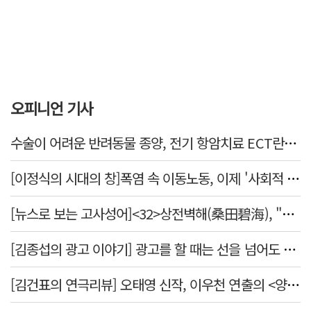
오피니언 기사
수술이 어려운 반려동물 종양, 전기 항암치료 ECT란? [반려동물 건강톡톡]
[이정식의 시대의 창]폭염 속 이동노동, 이제 '사회적 위험 관리'로 전환할 때
[뉴스로 보는 고사성어]<32>상전벽해(桑田碧海), "뽕나무밭이 푸른 바다가 되었다."
[김종섭의 광고 이야기] 광고를 할 때는 선을 넘어도 좋습니다.
[김건표의 연극리뷰] 오태영 신작, 이우천 연출의 <양은 양순하다>"국민을 온순한 양으로 길들이는 전체주의적 정치의 알레고리"