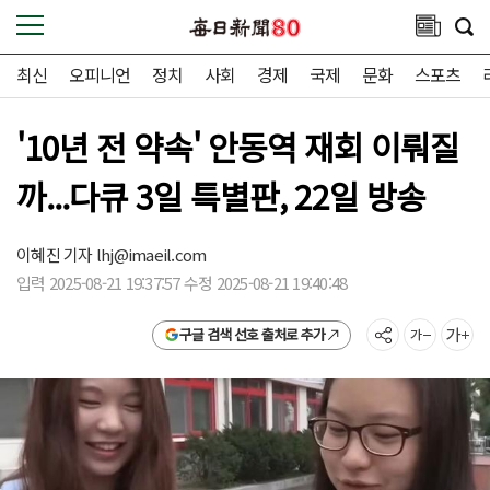
최신
오피니언
정치
사회
경제
국제
문화
스포츠
'10년 전 약속' 안동역 재회 이뤄질
까...다큐 3일 특별판, 22일 방송
이혜진 기자
lhj@imaeil.com
입력 2025-08-21 19:37:57 수정 2025-08-21 19:40:48
구글 검색 선호 출처로 추가