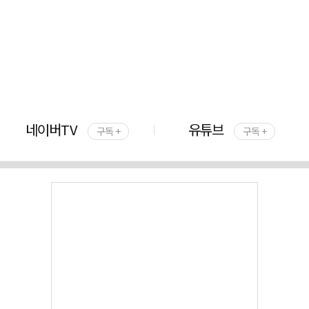
네이버TV
유튜브
구독 +
구독 +