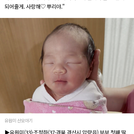
되어줄게. 사랑해♡ 뿌리야."
유원미 산모아기
▶유원미(33)·조정하(37·경북 경산시 압량읍) 부부 첫째 딸