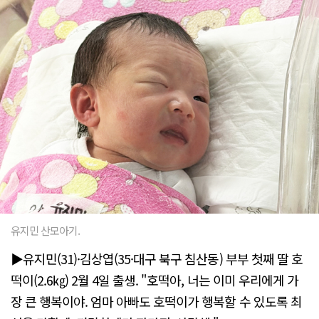
유지민 산모아기.
▶유지민(31)·김상엽(35·대구 북구 침산동) 부부 첫째 딸 호
떡이(2.6㎏) 2월 4일 출생. "호떡아, 너는 이미 우리에게 가
장 큰 행복이야. 엄마 아빠도 호떡이가 행복할 수 있도록 최