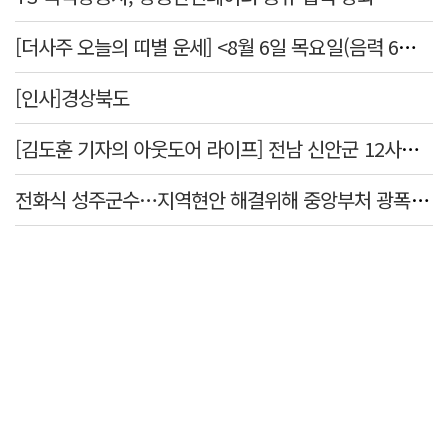
[더사주 오늘의 띠별 운세] <8월 6일 목요일(음력 6월24일)>
[인사]경상북도
[김도훈 기자의 아웃도어 라이프] 전남 신안군 12사도 순례길…나를 찾아 떠나는 힐링 여행
전화식 성주군수…지역현안 해결위해 중앙부처 광폭 행보