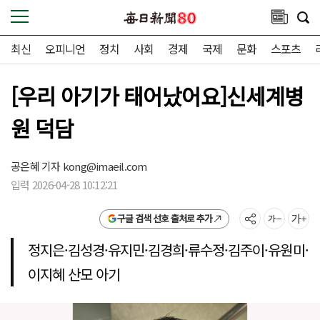
최신
오피니언
정치
사회
경제
국제
문화
스포츠
[우리 아기가 태어났어요]신세계병
원 덕담
공은혜 기자
kong@imaeil.com
입력 2026-04-28 10:12:21
구글 검색 선호 출처로 추가
정지은·김성경·유지민·김경희·류수정·김주이·유원미·
이지혜 산모 아기