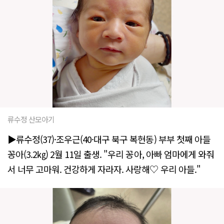
류수정 산모아기
▶류수정(37)·조우근(40·대구 북구 복현동) 부부 첫째 아들
꽁아(3.2㎏) 2월 11일 출생. "우리 꽁아, 아빠 엄마에게 와줘
서 너무 고마워. 건강하게 자라자. 사랑해♡ 우리 아들."