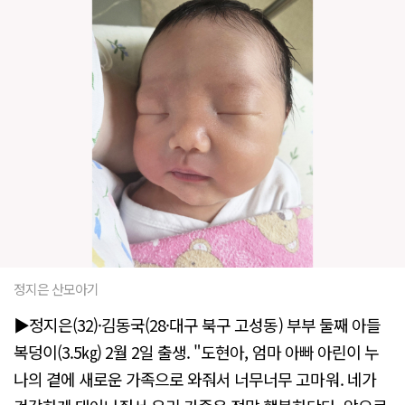
정지은 산모아기
▶정지은(32)·김동국(28·대구 북구 고성동) 부부 둘째 아들
복덩이(3.5㎏) 2월 2일 출생. "도현아, 엄마 아빠 아린이 누
나의 곁에 새로운 가족으로 와줘서 너무너무 고마워. 네가