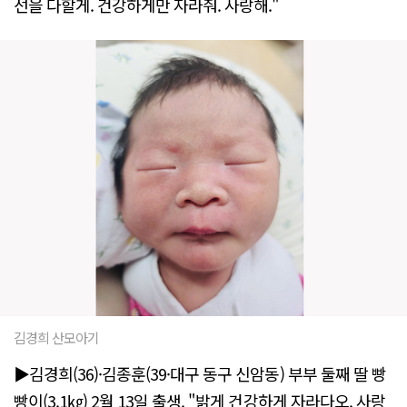
선을 다할게. 건강하게만 자라줘. 사랑해."
김경희 산모아기
▶김경희(36)·김종훈(39·대구 동구 신암동) 부부 둘째 딸 빵
빵이(3.1㎏) 2월 13일 출생. "밝게 건강하게 자라다오. 사랑