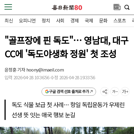
최신
오피니언
정치
사회
경제
국제
문화
스포츠
"골프장에 핀 독도"… 영남대, 대구
CC에 '독도야생화 정원' 첫 조성
윤정훈 기자
hoony@imaeil.com
입력 2026-04-28 10:36:56 수정 2026-04-28 19:33:56
구글 검색 선호 출처로 추가
독도 식물 보급 첫 사례… 항일 독립운동가 우제린
선생 뜻 잇는 애국 행보 눈길