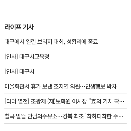
라이프 기사
대구에서 열린 브리지 대회, 성황리에 종료
[인사] 대구시교육청
[인사] 대구시
마을회관서 휴가 보낸 조지연 의원…민생행보 박차
[리더 열전] 조광제 (재)보화원 이사장 "효의 가치 확산 위해 젊은층 참여 이끌어낼 것"
칠곡 알뜰 만남의주유소…경북 최초 '착하디착한 주유소' 선정