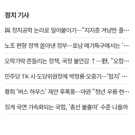
정치 기사
與 정치공학 논리로 밀어붙이기…"지지층 겨냥한 졸속 포퓰리즘 정책"
노조 편향 정책 쏟아낸 정부…호남 메가특구에서는 '반노조'?
오락가락·흔들리는 정책, 국정 불안감 ↑…野, "오합지졸"
민주당 TK 시·도당위원장에 박형룡·오중기…'험지' 총선 이끈다
황희 '버스 하우스' 제안 후폭풍…야권 "청년 우롱·현실 괴리" 총공세
징계 국면 가속화되는 국힘, '총선 불출마' 수준 나올까