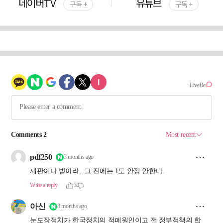
네이버TV
유튜브
구독 +
구독 +