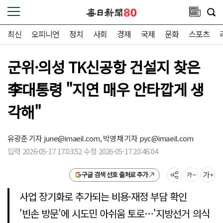
최신
오피니언
정치
사회
경제
국제
문화
스포츠
군위·의성 TK신공항 건설지 찾은
李대통령 "지연 매우 안타깝게 생
각해"
유광준 기자
june@imaeil.com,
박영채 기자
pyc@imaeil.com
입력 2026-05-17 17:03:52 수정 2026-05-17 20:46:04
구글 검색 선호 출처로 추가
사업 장기화로 추가되는 비용·재정 부담 확인
'빈손 방문'에 시도민 아쉬움 토로…'지방선거 의식