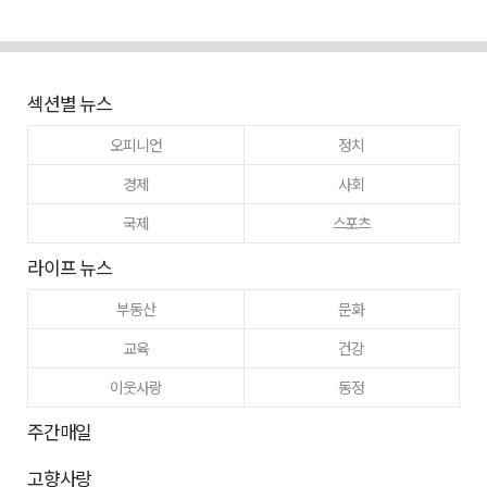
섹션별 뉴스
오피니언
정치
경제
사회
국제
스포츠
라이프 뉴스
부동산
문화
교육
건강
이웃사랑
동정
주간매일
고향사랑