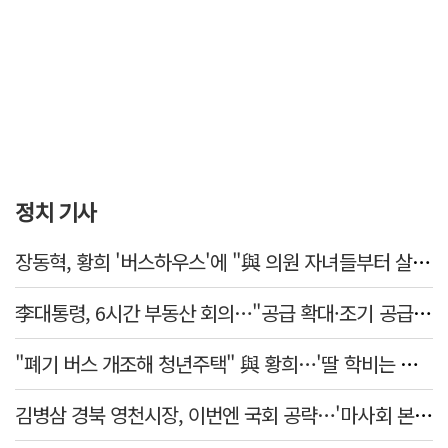
정치 기사
장동혁, 황희 '버스하우스'에 "與 의원 자녀들부터 살아보면 어떨까?"
李대통령, 6시간 부동산 회의…"공급 확대·조기 공급 과감히 실천"
"폐기 버스 개조해 청년주택" 與 황희…'딸 학비는 年 4200만원'
김병삼 경북 영천시장, 이번엔 국회 공략…'마사회 본사 이전·광역교통망 확충' 요청