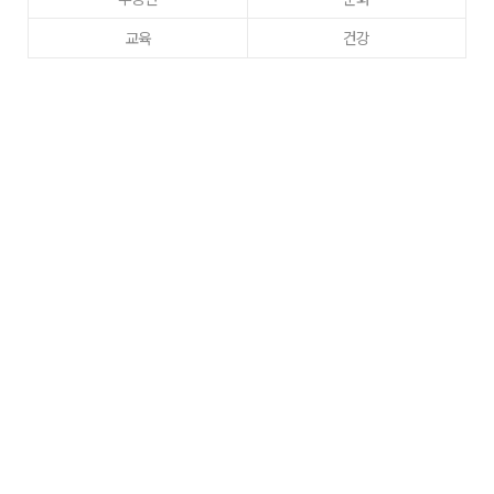
교육
건강
이웃사랑
동정
주간매일
고향사랑
구미
로그인
사이트맵
RSS
Copyright ⓒ
매일신문사
All right reserved