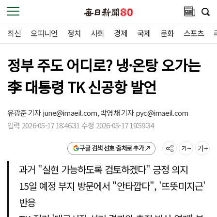
최신
오피니언
정치
사회
경제
국제
문화
스포츠
정부 주도 어디로? 냉·온탕 오가는
李 대통령 TK 신공항 발언
유광준 기자
june@imaeil.com,
박영채 기자
pyc@imaeil.com
입력 2026-05-17 18:46:31 수정 2026-05-17 19:59:34
구글 검색 선호 출처로 추가
과거 "실현 가능하도록 검토하겠다" 긍정 의지
15일 예정 부지 방문에서 "안타깝다", '뜨뜻미지근'
반응