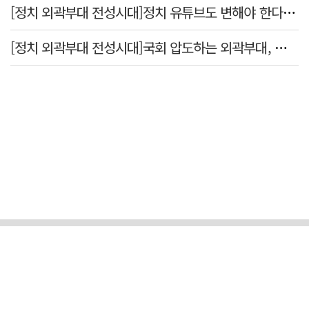
[정치 외곽부대 전성시대]정치 유튜브도 변해야 한다 "화합과 존중"
[정치 외곽부대 전성시대]국회 압도하는 외곽부대, 목소리 왜 커지나?