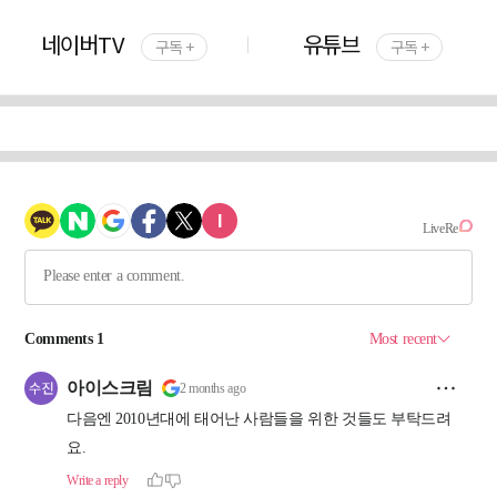
네이버TV
유튜브
구독 +
구독 +