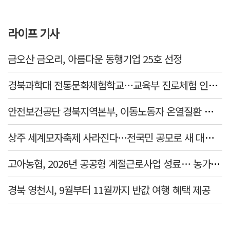
라이프 기사
금오산 금오리, 아름다운 동행기업 25호 선정
경북과학대 전통문화체험학교…교육부 진로체험 인증기관 선정
안전보건공단 경북지역본부, 이동노동자 온열질환 예방 캠페인
상주 세계모자축제 사라진다…전국민 공모로 새 대표축제 발굴 나서
고아농협, 2026년 공공형 계절근로사업 성료… 농가 일손 부족 해소 '효자'
경북 영천시, 9월부터 11월까지 반값 여행 혜택 제공