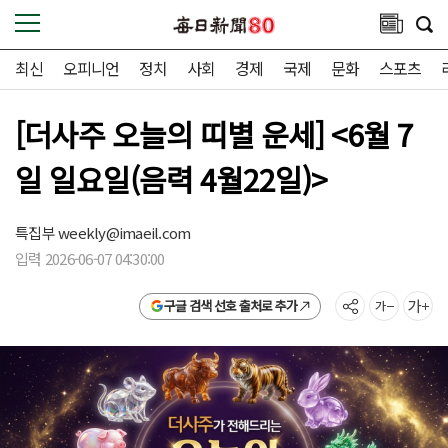
최신
오피니언
정치
사회
경제
국제
문화
스포츠
[더사주 오늘의 띠별 운세] <6월 7
일 일요일(음력 4월22일)>
특집부
weekly@imaeil.com
입력 2026-06-07 04:30:00
구글 검색 선호 출처로 추가