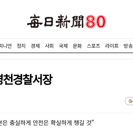
피니언
정치
경제
사회
국제
문화
스포츠
라이프
방송
 영천경찰서장
본은 충실하게 안전은 확실하게 챙길 것"