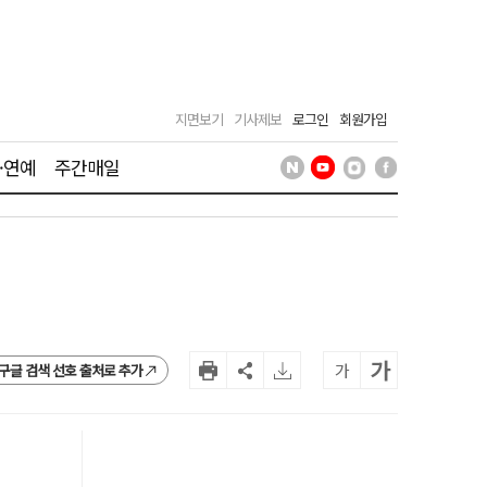
지면보기
기사제보
로그인
회원가입
·연예
주간매일
가
가
구글 검색 선호 출처로 추가