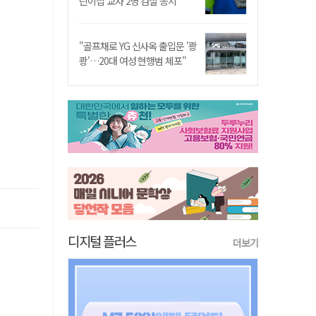
린이집 교사 2명 검찰 송치
"골프채로 YG 신사옥 출입문 '쾅
쾅'…20대 여성 현행범 체포"
디지털 플러스
더보기