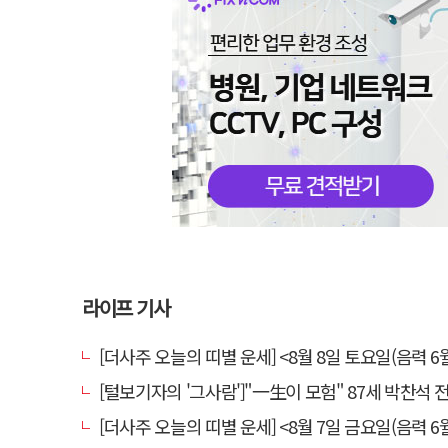
라이프 기사
[더사주 오늘의 띠별 운세] <8월 8일 토요일(음력 6월
[털보기자의 '그사람']"一生이 모험" 87세 박찬석 전 경북
[더사주 오늘의 띠별 운세] <8월 7일 금요일(음력 6월