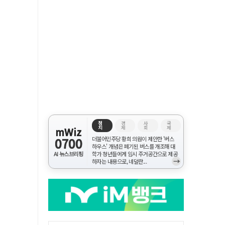
정
경
사
국
치
제
회
제
mWiz
0700
더불어민주당 황희 의원이 제안한 '버스
하우스' 개념은 폐기된 버스를 개조해 대
AI 뉴스브리핑
학가 청년들에게 임시 주거공간으로 제공
→
하자는 내용으로, 네덜란...