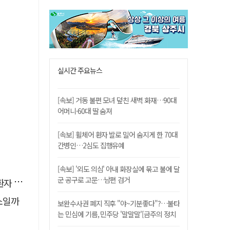
실시간 주요뉴스
[속보] 거동 불편 모녀 덮친 새벽 화재…90대
어머니·60대 딸 숨져
[속보] 휠체어 환자 발로 밀어 숨지게 한 70대
간병인…2심도 집행유예
[속보] '외도 의심' 아내 화장실에 묶고 불에 달
군 공구로 고문…남편 검거
 살려
소일까
보완수사권 폐지 직후 "야~기분좋다"?…불타
는 민심에 기름, 민주당 '말말말'[금주의 정치
舌전]