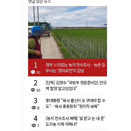
댓글 많은 뉴스
정부 느닷없는 농지 전수조사…농촌 들
쑤시는 '경자유전'의 칼날
30
[단독] 김영수 "국방부 청문준비단, 안규
백 탈영 알고있었다"
10
李대통령 "육사 출신이 또 쿠데타 할 수
도"…육사 총동창회 "정치적 보복"
8
[농지 전수조사 폐해] '쌀 받고 논 내 준'
도지농 이제 어쩌나?
7