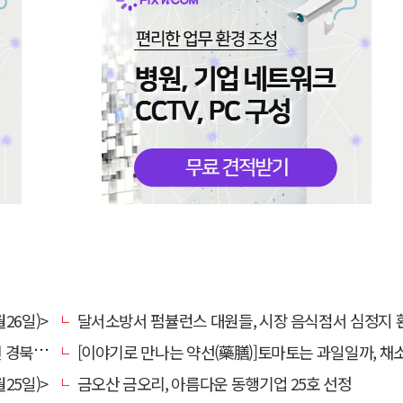
26일)>
달서소방서 펌뷸런스 대원들, 시장 음식점서 심정지 환자 생명
대 총장
[이야기로 만나는 약선(藥膳)]토마토는 과일일까, 채
25일)>
금오산 금오리, 아름다운 동행기업 25호 선정