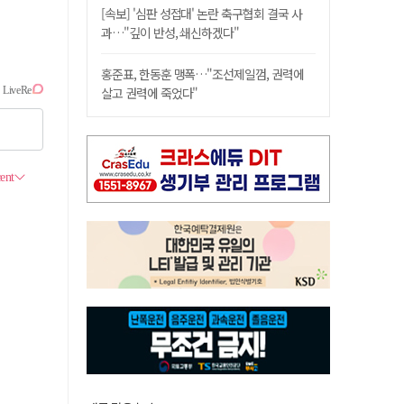
[속보] '심판 성접대' 논란 축구협회 결국 사
과…"깊이 반성, 쇄신하겠다"
홍준표, 한동훈 맹폭…"조선제일껌, 권력에
살고 권력에 죽었다"