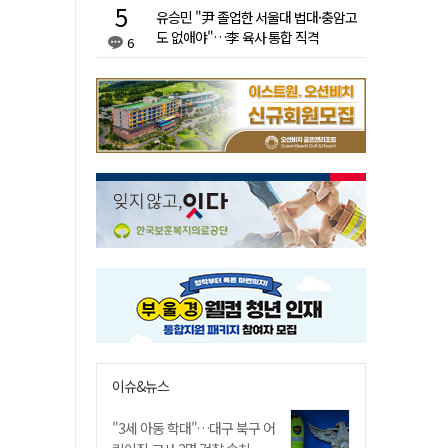
유승민 "尹 졸업한 서울대 법대·충암고
도 없애야"…李 육사 통합 직격
6
이슈&뉴스
"3세 아동 학대"…대구 북구 어