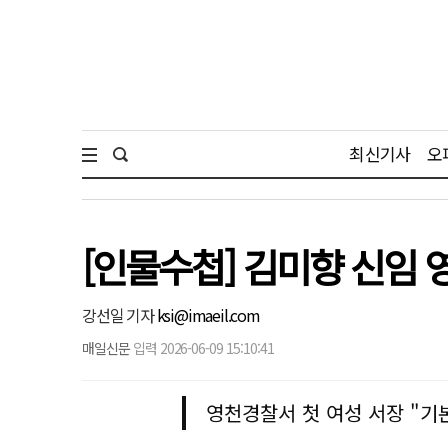
최신기사
오
[인물수첩] 김미향 신임
강선일 기자
ksi@imaeil.com
매일신문
입력 2026-06-09 15:10:41
영천경찰서 첫 여성 서장 "기