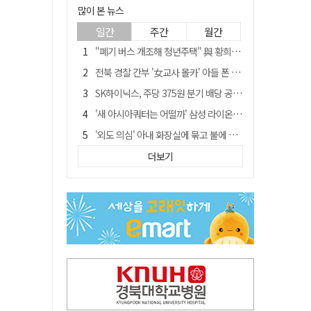
많이 본 뉴스
일간
주간
월간
"폐기 버스 개조해 청년주택" 與 황희…'딸 학비는 年 4200만원'
전북 경찰 간부 '女교사 몰카' 아들 폰 부수고…"처벌 못하는 사안" 내부망에 글
SK하이닉스, 주당 375원 분기 배당 공시…"3분기 중 주주환원 방안 확정"
'새 아시아쿼터는 어떨까' 삼성 라이온즈, 새 얼굴 투수 미야모리 영입
'외도 의심' 아내 화장실에 묶고 불에 달군 공구로 고문…남편 검거
박권현 청도군수, '햇빛 연금 사업' 공약 시동걸어
더보기
통합 고속철 할인 '반짝 3년'…이후 요금 도로 오른다?
한국 축구, 심판 성접대 경기서 '무패'…당시 올림픽 감독은 홍명보 [영상]
김병삼 경북 영천시장, 이번엔 국회 공략…'마사회 본사 이전·광역교통망 확충' 요청
경찰, 9월 초부터 상피제 전격 실시…가족 사건 수사 못해