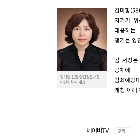
김미향(5
지키기 위
대응하는 
챙기는 영
김 서장은
공채에 
김미향 신임 영천경찰서장.
범죄예방대
영천경찰서 제공
개청 이래 
네이버TV
구독 +