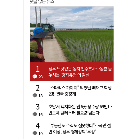
댓글 많은 뉴스
정부 느닷없는 농지 전수조사…농촌 들
쑤시는 '경자유전'의 칼날
28
"스타벅스 가야지" 외쳤던 배재고 학생
2명, 결국 중징계
18
호남서 백지화된 댐 6곳 용수량 69만t…
반도체 클러스터 필요량 넘는다
16
"부동산도 주식도 잘못했다"…국민 절
반 이상, 정부 경제정책 '부정'
10