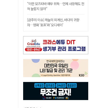
"이란 모즈타바 매우 위독…언제 사망해도 전
혀 놀랍지 않아"
[금주의 이슈] 하늘의 외계인, 바다의 귀향
자…영화 '호프'와 '오디세이'