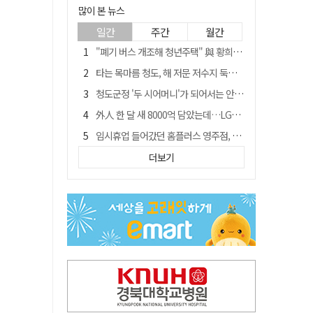
많이 본 뉴스
일간
주간
월간
"폐기 버스 개조해 청년주택" 與 황희…'딸 학비는 年 4200만원'
타는 목마름 청도, 해 저문 저수지 둑에 군수가 서 있었다
청도군정 '두 시어머니'가 되어서는 안된다
外人 한 달 새 8000억 담았는데…LG이노텍 목표주가는 왜 엇갈릴까
임시휴업 들어갔던 홈플러스 영주점, 7일 영업 재개…지하 1층만 운영
신세계사이먼, 대구 아울렛 토지매매 계약 체결… 사업 본궤도
더보기
SK하이닉스, 주당 375원 분기 배당 공시…"3분기 중 주주환원 방안 확정"
이의준 전 경북도 새마을봉사과장, 제28대 울릉군 부군수 취임
"상법개정해도 주주가 '봉'"…하이닉스 솔리다임 상장설에 술렁[개미와글와글]
전북 경찰 간부 '女교사 몰카' 아들 폰 부수고…"처벌 못하는 사안" 내부망에 글