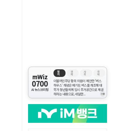
정
경
사
국
치
제
회
제
mWiz
0700
더불어민주당 황희 의원이 제안한 '버스
하우스' 개념은 폐기된 버스를 개조해 대
AI 뉴스브리핑
학가 청년들에게 임시 주거공간으로 제공
→
하자는 내용으로, 네덜란...