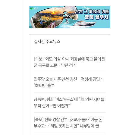
실시간 주요뉴스
[속보] '외도 의심' 아내 화장실에 묶고 불에 달
군 공구로 고문…남편 검거
민주당 오늘 제주·인천 경선…정청래·김민석
'초박빙' 승부
장동혁, 황희 '버스하우스'에 "與 의원 자녀들
부터 살아보면 어떨까?"
[속보] 전북 경찰 간부 '女교사 몰카' 아들 폰
부수고…"처벌 못하는 사안" 내부망에 글