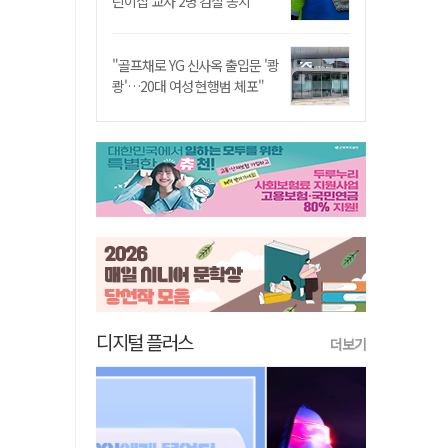
린이집 교사 2명 검찰 송치
"골프채로 YG 신사옥 출입문 '쾅
쾅'…20대 여성 현행범 체포"
디지털 플러스
더보기