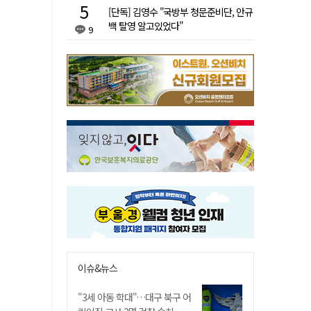
[단독] 김영수 "국방부 청문준비단, 안규
백 탈영 알고있었다"
9
이슈&뉴스
"3세 아동 학대"…대구 북구 어