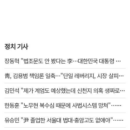
정치 기사
장동혁 "법조문도 안 봤다는 李…대한민국 대통령 맞나, 역대급 망언"
靑, 김용범 책임론 일축…"단일 레버리지, 시장 살피고 대책 챙길 때"
김민석 "제가 계엄도 예상했는데 신천지 의혹 생짜로 말했겠나"
한동훈 "노무현 복수심 때문에 사법시스템 망쳐"…민주당 맹공
유승민 "尹 졸업한 서울대 법대·충암고도 없애야"…李 육사 통합 직격