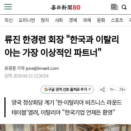
최신
오피니언
정치
사회
경제
국제
문화
스포츠
류진 한경련 회장 "한국과 이탈리
아는 가장 이상적인 파트너"
유광준 기자
june@imaeil.com
입력 2026-06-13 11:30:54
구글 검색 선호 출처로 추가
양국 정상회담 계기 '한-이탈리아 비즈니스 라운드
테이블'열려, 이탈리아 "한국기업 언제든 환영"