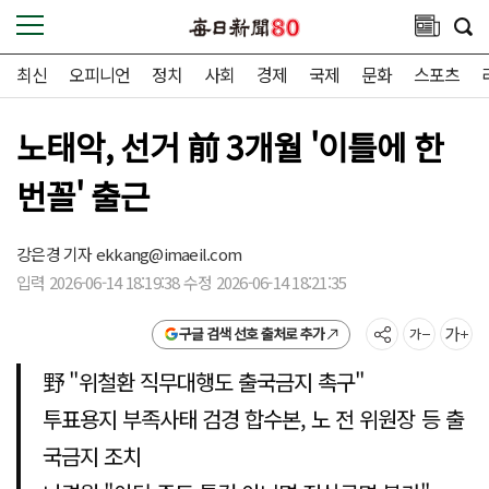
최신
오피니언
정치
사회
경제
국제
문화
스포츠
노태악, 선거 前 3개월 '이틀에 한
번꼴' 출근
강은경 기자
ekkang@imaeil.com
입력 2026-06-14 18:19:38 수정 2026-06-14 18:21:35
구글 검색 선호 출처로 추가
野 "위철환 직무대행도 출국금지 촉구"
투표용지 부족사태 검경 합수본, 노 전 위원장 등 출
국금지 조치