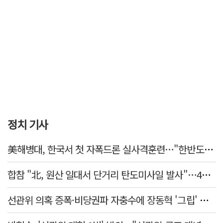
정치 기사
美해병대, 한국서 첫 자폭드론 실사격훈련…"한반도 지형 학습"
합참 "北, 원산 일대서 단거리 탄도미사일 발사"…42일 만
선관위 의혹 증폭·비당권파 자충수에 장동혁 '그립' 더 강해졌다