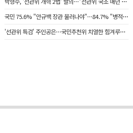
박형수, '선관위 개혁 2법' 발의…"선관위 국조 매년 실시"
국민 75.6% "안규백 장관 물러나야"…84.7% "병적기록부 공개해야"
'선관위 특검' 주인공은…국민추천위 치열한 힘겨루기 나설 듯