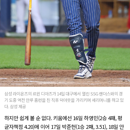
삼성 라이온즈의 르윈 디아즈가 14일 대구에서 열린 SSG 랜더스와의 경
기 도중 역전 만루 홈런을 친 직후 덕아웃을 가리키며 세리머니를 하고 있
다. 삼성 제공
하지만 쉽게 볼 순 없다. 키움에선 16일 하영민(2승 4패, 평
균자책점 4.20)에 이어 17일 박준현(1승 2패, 3.51), 18일 안