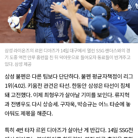
삼성 라이온즈의 르윈 디아즈가 14일 대구에서 열린 SSG 랜더스와의 경
기 도중 역전 만루 홈런을 친 뒤 덕아웃으로 들어오자 동료들이 반겨주고
있다. 삼성 제공
삼성 불펜은 다른 팀보다 단단하다. 불펜 평균자책점이 리그
1위(4.02). 키움전 관건은 타선. 한동안 삼성은 타선이 침체
돼 고전했다. 이제 최형우가 살아날 기미를 보인다. 류지혁
과 전병우도 다시 상승세. 구자욱, 박승규는 어느 타순에 놓
아둬도 제몫을 해준다.
특히 4번 타자 르윈 디아즈가 살아난 게 반갑다. 14일 SSG전