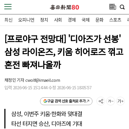
최신
오피니언
정치
사회
경제
국제
문화
스포츠
[프로야구 전망대] '디아즈가 선봉'
삼성 라이온즈, 키움 히어로즈 꺾고
혼전 빠져나올까
채정민 기자
cwolf@imaeil.com
입력 2026-06-15 15:14:44 수정 2026-06-15 18:05:57
구글 검색 선호 출처로 추가
삼성, 이번주 키움·한화와 맞대결
타선 터지면 승산, 디아즈에 기대