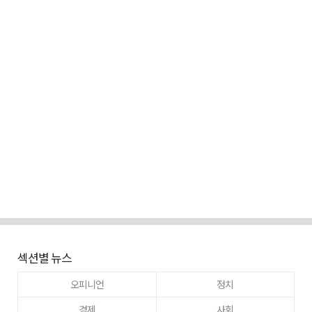
섹션별 뉴스
오피니언
정치
경제
사회