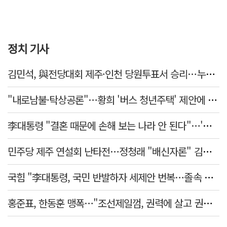
정치 기사
김민석, 與전당대회 제주·인천 당원투표서 승리…누적 득표는 '초박빙'
"내로남불·탁상공론"…황희 '버스 청년주택' 제안에 與 내부서도 쓴소리
李대통령 "결혼 때문에 손해 보는 나라 안 된다"…'결혼 페널티' 22개 손본다
민주당 제주 연설회 난타전…정청래 "배신자론" 김민석 "관리 무능"
국힘 "李대통령, 국민 반발하자 세제안 번복…졸속 국정 즉각 중단"
홍준표, 한동훈 맹폭…"조선제일껌, 권력에 살고 권력에 죽었다"