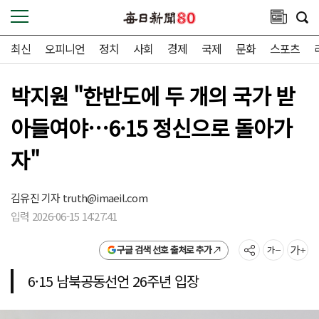
최신
오피니언
정치
사회
경제
국제
문화
스포츠
박지원 "한반도에 두 개의 국가 받
아들여야…6·15 정신으로 돌아가
자"
김유진 기자
truth@imaeil.com
입력 2026-06-15 14:27:41
구글 검색 선호 출처로 추가
6·15 남북공동선언 26주년 입장