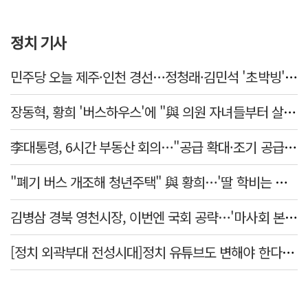
정치 기사
민주당 오늘 제주·인천 경선…정청래·김민석 '초박빙' 승부
장동혁, 황희 '버스하우스'에 "與 의원 자녀들부터 살아보면 어떨까?"
李대통령, 6시간 부동산 회의…"공급 확대·조기 공급 과감히 실천"
"폐기 버스 개조해 청년주택" 與 황희…'딸 학비는 年 4200만원'
김병삼 경북 영천시장, 이번엔 국회 공략…'마사회 본사 이전·광역교통망 확충' 요청
[정치 외곽부대 전성시대]정치 유튜브도 변해야 한다 "화합과 존중"