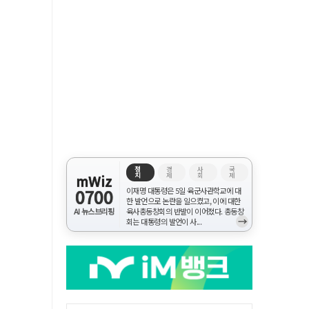
정
경
사
국
치
제
회
제
mWiz
0700
이재명 대통령은 5일 육군사관학교에 대
한 발언으로 논란을 일으켰고, 이에 대한
AI 뉴스브리핑
육사총동창회의 반발이 이어졌다. 총동창
→
회는 대통령의 발언이 사...