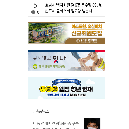
호남서 백지화된 댐 6곳 용수량 69만t…
반도체 클러스터 필요량 넘는다
8
이슈&뉴스
'아동 성매매 혐의' 최영중 구속