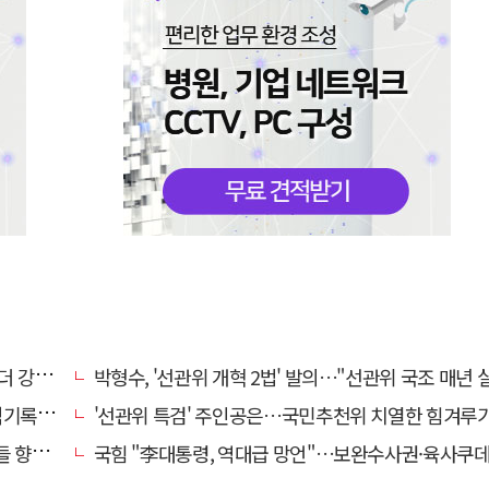
해졌다
박형수, '선관위 개혁 2법' 발의…"선관위 국조 매년 
개해야"
'선관위 특검' 주인공은…국민추천위 치열한 힘겨루기 나
배는?
국힘 "李대통령, 역대급 망언"…보완수사권·육사쿠데타·세제개편안·ETF '