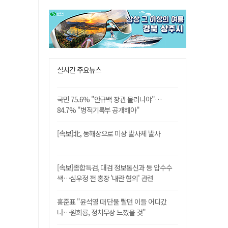
실시간 주요뉴스
국민 75.6% "안규백 장관 물러나야"…
84.7% "병적기록부 공개해야"
[속보]北, 동해상으로 미상 발사체 발사
[속보]종합특검, 대검 정보통신과 등 압수수
색…심우정 전 총장 '내란 혐의' 관련
홍준표 "윤석열 때 단물 빨던 이들 어디갔
나…원희룡, 정치무상 느꼈을 것"