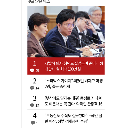
댓글 많은 뉴스
자발적 퇴사 청년도 실업급여 준다…생
애 1회, 월 최대 100만원
25
"스타벅스 가야지" 외쳤던 배재고 학생
2명, 결국 중징계
14
[부산에도 밀리는 대구] 동성로 지나쳐
도 해운대는 꼭 간다, 외국인 관광객 16
12
배 차이
"부동산도 주식도 잘못했다"…국민 절
반 이상, 정부 경제정책 '부정'
9