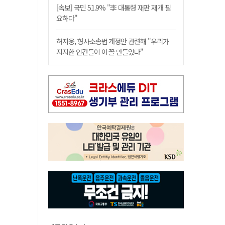
[속보] 국민 51.9% "李 대통령 재판 재개 필
요하다"
허지웅, 형사소송법 개정안 관련해 "우리가
지지한 인간들이 이 꼴 만들었다"