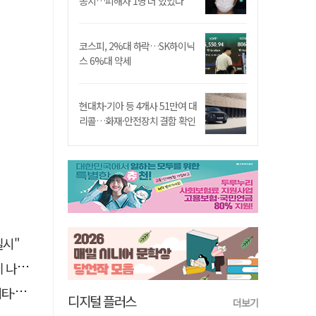
송치…피해자 1명 더 있었다
코스피, 2%대 하락…SK하이닉
스 6%대 약세
현대차·기아 등 4개사 51만여 대
리콜…화재·안전장치 결함 확인
실시"
설 듯
맹공'
디지털 플러스
더보기