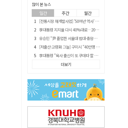
많이 본 뉴스
일간
주간
월간
[전통시장 재개발사업] '50여년 역사' 수성시장 자리에 25층 주상복합 들어선다
李대통령 지지율 다시 40%대로…20대는 18.8%p 급락
유승민 "尹 졸업한 서울대 법대·충암고도 없애야"…李 육사 통합 직격
[저출산·고령화 그늘] 구미시 "40만명 사수" 고령군 "3만명대 회복"
李대통령 "육사 출신이 또 쿠데타 할 수도"…육사 총동창회 "정치적 보복"
포항에 6천억원 규모 AI 데이터센터 들어선다
더보기
"김용민, 흑백논리로 세상 보는 듯" 검찰 내부서 지탄
[인사]경상북도
경찰, 홍명보 선임 의혹 수사…대한축구협회 전격 압수수색
국민 51.9% "李 대통령 재판 재개 필요하다"