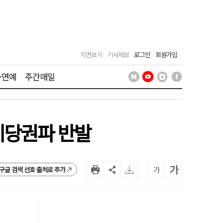
지면보기
기사제보
로그인
회원가입
·연예
주간매일
비당권파 반발
가
가
구글 검색 선호 출처로 추가