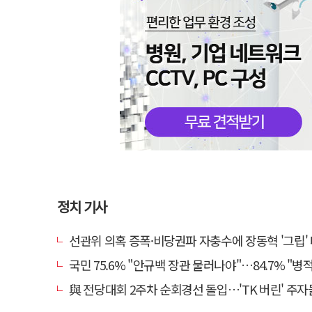
정치 기사
선관위 의혹 증폭·비당권파 자충수에 장동혁 '그립' 더 강
국민 75.6% "안규백 장관 물러나야"…84.7% "병적기록부 공
與 전당대회 2주차 순회경선 돌입…'TK 버린' 주자들 향