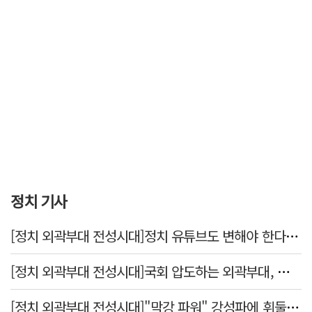
정치 기사
[정치 외곽부대 전성시대]정치 유튜브도 변해야 한다 "화합과 존중"
[정치 외곽부대 전성시대]국회 압도하는 외곽부대, 목소리 왜 커지나?
[정치 외곽부대 전성시대]"막강 파워" 강성파에 휘둘리는 여야 …"이슈 메이킹" 커지는 변방의 북소리