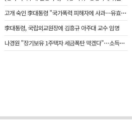
고개 숙인 李대통령 "국가폭력 피해자에 사과…유효기간 없는 책임"
李대통령, 국립외교원장에 김흥규 아주대 교수 임명
나경원 "장기보유 1주택자 세금폭탄 막겠다"…소득세법 개정안 발의