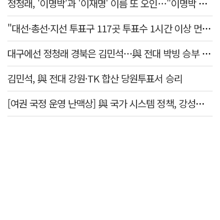
정청래, '이명박'과 '이재명' 이름 또 오인…"이명박 대통령 임기안에 반도체 제품 출시"
"대선·총선·지선 투표구 117곳 투표수 1시간 이상 먼저 입력"
대구에선 정청래 경북은 김민석…與 전대 박빙 승부 이어간다
김민석, 與 전대 강원·TK 합산 당원투표서 승리
[여권 국정 운영 난맥상] 與 국가 시스템 정책, 강성층 결집에 의존