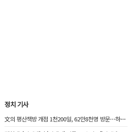
정치 기사
文의 평산책방 개점 1천200일, 62만8천명 방문…하루 평균 500명↑