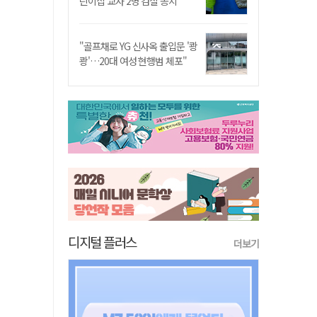
린이집 교사 2명 검찰 송치
"골프채로 YG 신사옥 출입문 '쾅
쾅'…20대 여성 현행범 체포"
디지털 플러스
더보기