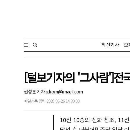
최신기사
오
[털보기자의 '그사람']전
권성훈 기자
cdrom@imaeil.com
매일신문
입력 2026-06-26 14:30:00
10전 10승의 신화 창조, 11
당선 후 더불어민주당 입당 이