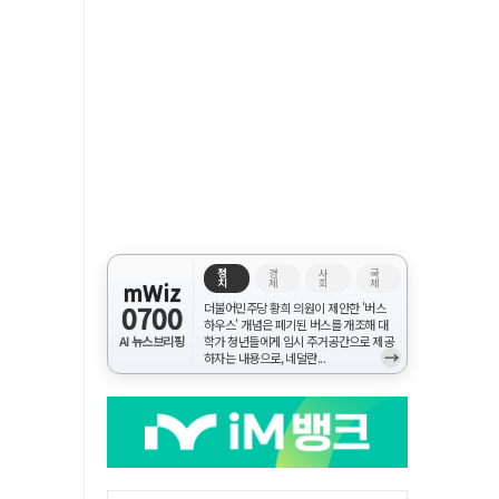
정
경
사
국
치
제
회
제
mWiz
0700
더불어민주당 황희 의원이 제안한 '버스
하우스' 개념은 폐기된 버스를 개조해 대
AI 뉴스브리핑
학가 청년들에게 임시 주거공간으로 제공
→
하자는 내용으로, 네덜란...