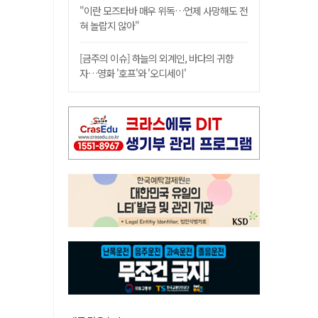
"이란 모즈타바 매우 위독…언제 사망해도 전
혀 놀랍지 않아"
[금주의 이슈] 하늘의 외계인, 바다의 귀향
자…영화 '호프'와 '오디세이'