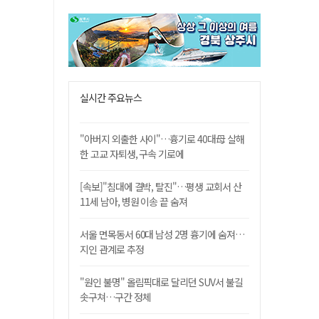
실시간 주요뉴스
"아버지 외출한 사이"…흉기로 40대母 살해
한 고교 자퇴생, 구속 기로에
[속보]"침대에 결박, 탈진"…평생 교회서 산
11세 남아, 병원 이송 끝 숨져
서울 면목동서 60대 남성 2명 흉기에 숨져…
지인 관계로 추정
"원인 불명" 올림픽대로 달리던 SUV서 불길
솟구쳐…구간 정체