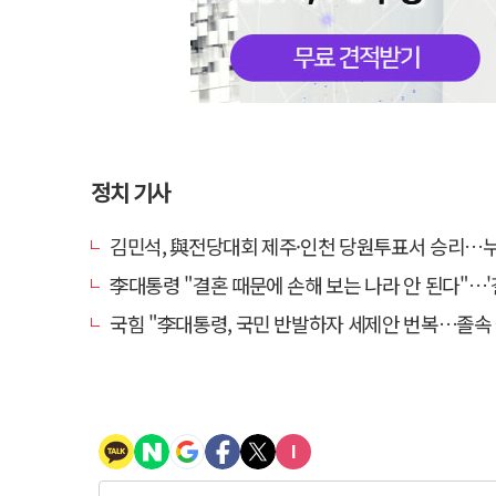
정치 기사
김민석, 與전당대회 제주·인천 당원투표서 승리…누적 득표는 '
李대통령 "결혼 때문에 손해 보는 나라 안 된다"…'결혼 페널티' 22개
국힘 "李대통령, 국민 반발하자 세제안 번복…졸속 국정 즉각