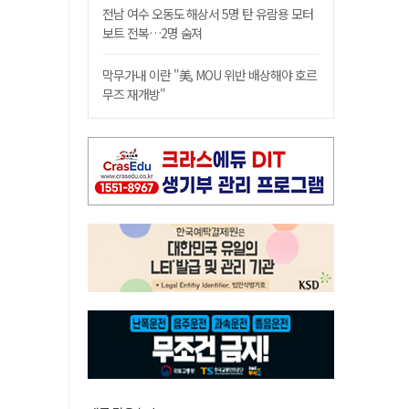
전남 여수 오동도 해상서 5명 탄 유람용 모터
보트 전복…2명 숨져
막무가내 이란 "美, MOU 위반 배상해야 호르
무즈 재개방"