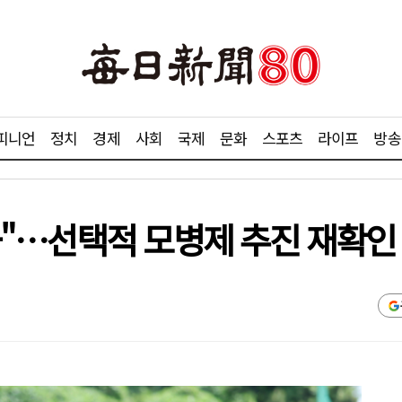
피니언
정치
경제
사회
국제
문화
스포츠
라이프
방송
"…선택적 모병제 추진 재확인