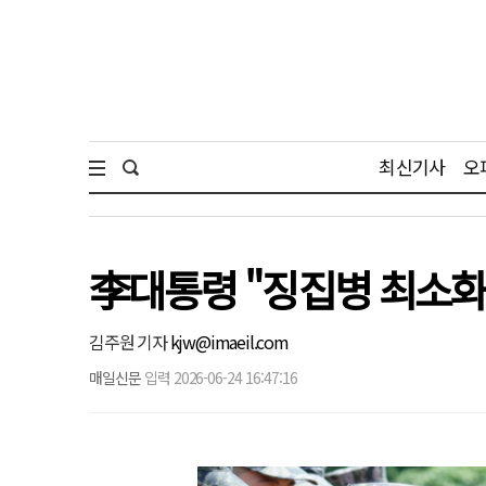
최신기사
오
李대통령 "징집병 최소화
김주원 기자
kjw@imaeil.com
매일신문
입력 2026-06-24 16:47:16