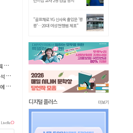
린이집 교사 2명 검찰 송치
"골프채로 YG 신사옥 출입문 '쾅
쾅'…20대 여성 현행범 체포"
소리
능"
다"
디지털 플러스
더보기