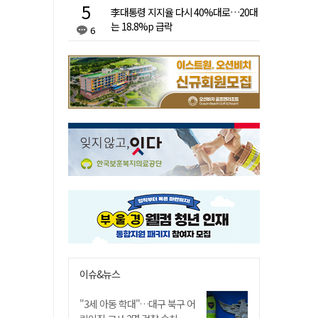
李대통령 지지율 다시 40%대로…20대
는 18.8%p 급락
6
이슈&뉴스
"3세 아동 학대"…대구 북구 어