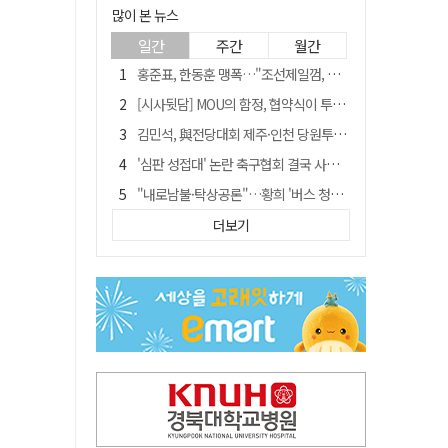
많이 본 뉴스
일간
주간
월간
홍준표, 한동훈 맹폭…"조선제일껌, 권력에 살고 권력에 죽었다"
[시사뒷담] MOU의 함정, 협약식이 투자 확정은 아니긴 해
김민석, 與전당대회 제주·인천 당원투표서 승리…누적 득표는 '초박빙'
'심판 성접대' 논란 축구협회 결국 사과…"깊이 반성, 쇄신하겠다"
"내로남불·탁상공론"…황희 '버스 청년주택' 제안에 與 내부서도 쓴소리
"경로당 통장에 비밀번호가 적혀 있다"…전국 돌며 경로당 13곳 턴 30대 구속
더보기
"침대에 결박, 탈진"…평생 교회서 산 11세 남아, 병원 이송 끝 숨져
예안향교 대성전, '국가지정 보물로 지정'
휠체어 환자 발로 밀어 숨지게 한 70대 간병인…2심도 집행유예
박권현 청도군수, 국무총리에 "청도 물 공급 최대 3만t 늘려달라"