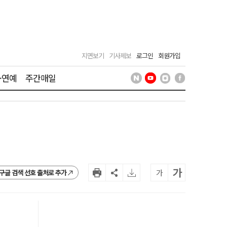
지면보기
기사제보
로그인
회원가입
·연예
주간매일
가
가
구글 검색 선호 출처로 추가