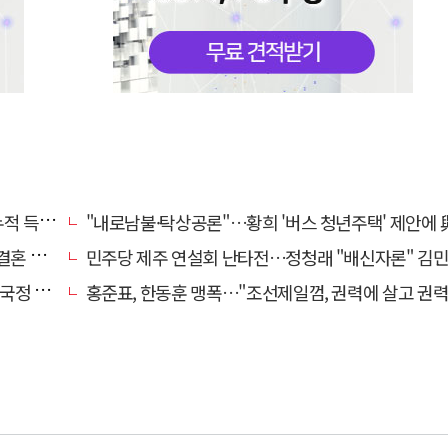
초박빙'
"내로남불·탁상공론"…황희 '버스 청년주택' 제안에 與 내부서도 쓴
 손본다
민주당 제주 연설회 난타전…정청래 "배신자론" 김민석 "관리 무
 중단"
홍준표, 한동훈 맹폭…"조선제일껌, 권력에 살고 권력에 죽었