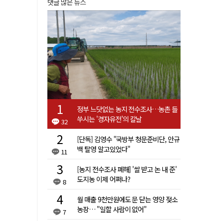
댓글 많은 뉴스
정부 느닷없는 농지 전수조사…농촌 들
쑤시는 '경자유전'의 칼날
32
[단독] 김영수 "국방부 청문준비단, 안규
백 탈영 알고있었다"
11
[농지 전수조사 폐해] '쌀 받고 논 내 준'
도지농 이제 어쩌나?
8
월 매출 9천만원에도 문 닫는 영양 젖소
농장… "일할 사람이 없어"
7