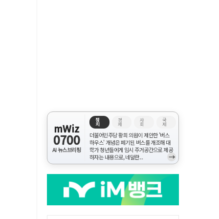
정
경
사
국
치
제
회
제
mWiz
0700
더불어민주당 황희 의원이 제안한 '버스
하우스' 개념은 폐기된 버스를 개조해 대
AI 뉴스브리핑
학가 청년들에게 임시 주거공간으로 제공
→
하자는 내용으로, 네덜란...