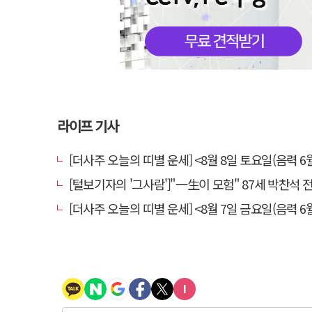
라이프 기사
[더사주 오늘의 띠별 운세] <8월 8일 토요일(음력 6월
[털보기자의 '그사람']"一生이 모험" 87세 박찬석 전 경북
[더사주 오늘의 띠별 운세] <8월 7일 금요일(음력 6월