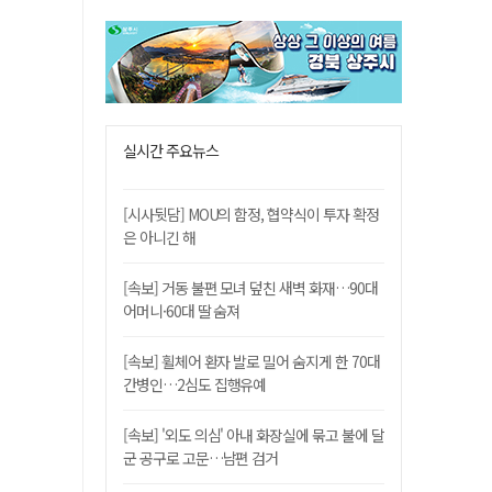
실시간 주요뉴스
[시사뒷담] MOU의 함정, 협약식이 투자 확정
은 아니긴 해
[속보] 거동 불편 모녀 덮친 새벽 화재…90대
어머니·60대 딸 숨져
[속보] 휠체어 환자 발로 밀어 숨지게 한 70대
간병인…2심도 집행유예
[속보] '외도 의심' 아내 화장실에 묶고 불에 달
군 공구로 고문…남편 검거