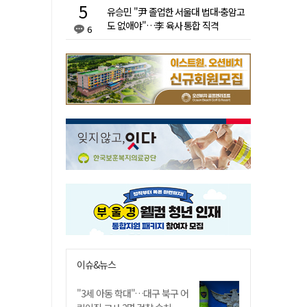
유승민 "尹 졸업한 서울대 법대·충암고
도 없애야"…李 육사 통합 직격
6
이슈&뉴스
"3세 아동 학대"…대구 북구 어