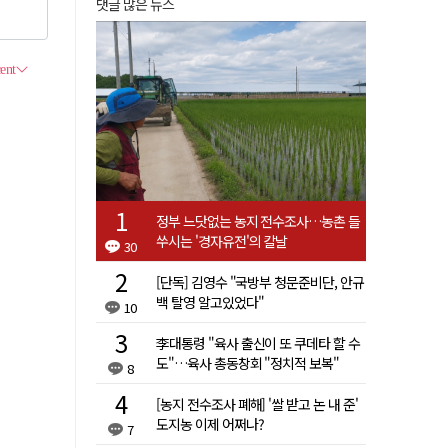
댓글 많은 뉴스
정부 느닷없는 농지 전수조사…농촌 들
쑤시는 '경자유전'의 칼날
30
[단독] 김영수 "국방부 청문준비단, 안규
백 탈영 알고있었다"
10
李대통령 "육사 출신이 또 쿠데타 할 수
도"…육사 총동창회 "정치적 보복"
8
[농지 전수조사 폐해] '쌀 받고 논 내 준'
도지농 이제 어쩌나?
7