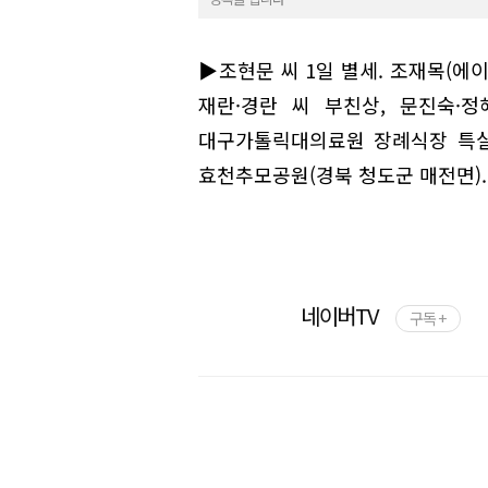
▶조현문 씨 1일 별세. 조재목(에
재란·경란 씨 부친상, 문진숙·정
대구가톨릭대의료원 장례식장 특실2호
효천추모공원(경북 청도군 매전면).
네이버TV
구독 +