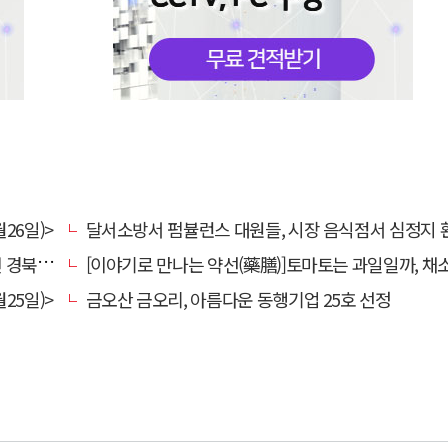
26일)>
달서소방서 펌뷸런스 대원들, 시장 음식점서 심정지 환자 생명
대 총장
[이야기로 만나는 약선(藥膳)]토마토는 과일일까, 채
25일)>
금오산 금오리, 아름다운 동행기업 25호 선정