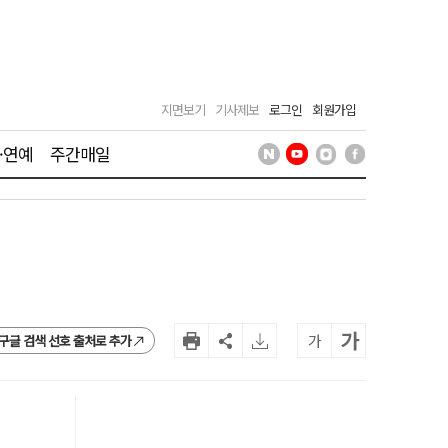
지면보기
기사제보
로그인
회원가입
·연예
주간매일
가
가
구글 검색 선호 출처로 추가