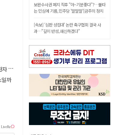
보완수사권 폐지 직후 "야~기분좋다"?…불타
는 민심에 기름, 민주당 '말말말'[금주의 정치
舌전]
[속보] '심판 성접대' 논란 축구협회 결국 사
과…"깊이 반성, 쇄신하겠다"
 살려
소일까