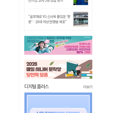
린이집 교사 2명 검찰 송치
"골프채로 YG 신사옥 출입문 '쾅
쾅'…20대 여성 현행범 체포"
디지털 플러스
더보기