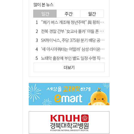
많이 본 뉴스
일간
주간
월간
"폐기 버스 개조해 청년주택" 與 황희…'딸 학비는 年 4200만원'
전북 경찰 간부 '女교사 몰카' 아들 폰 부수고…"처벌 못하는 사안" 내부망에 글
SK하이닉스, 주당 375원 분기 배당 공시…"3분기 중 주주환원 방안 확정"
'새 아시아쿼터는 어떨까' 삼성 라이온즈, 새 얼굴 투수 미야모리 영입
노태악 출장에 부인 별도 일정 수행 직원도…보고서엔 '공식일정 참석'
'외도 의심' 아내 화장실에 묶고 불에 달군 공구로 고문…남편 검거
더보기
박권현 청도군수, '햇빛 연금 사업' 공약 시동걸어
통합 고속철 할인 '반짝 3년'…이후 요금 도로 오른다?
한국 축구, 심판 성접대 경기서 '무패'…당시 올림픽 감독은 홍명보 [영상]
경찰, 9월 초부터 상피제 전격 실시…가족 사건 수사 못해