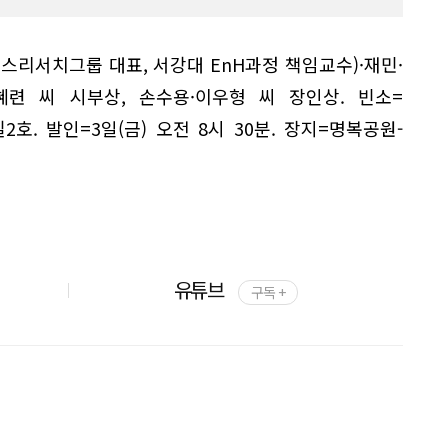
이스리서치그룹 대표, 서강대 EnH과정 책임교수)·재민·
혜련 씨 시부상, 손수용·이우형 씨 장인상. 빈소=
. 발인=3일(금) 오전 8시 30분. 장지=명복공원-
유튜브
구독 +