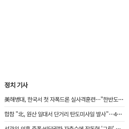
정치 기사
美해병대, 한국서 첫 자폭드론 실사격훈련…"한반도 지형 학습"
합참 "北, 원산 일대서 단거리 탄도미사일 발사"…42일 만
선관위 의혹 증폭·비당권파 자충수에 장동혁 '그립' 더 강해졌다