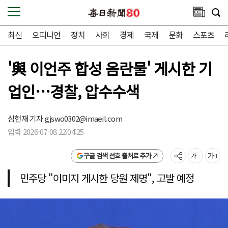
최신
오피니언
정치
사회
경제
국제
문화
스포츠
'與 이언주 합성 음란물' 게시한 기
업인…경찰, 압수수색
심헌재 기자
gjswo0302@imaeil.com
입력 2026-07-08 22:04:25
구글 검색 선호 출처로 추가
민주당 "이미지 게시한 당원 제명", 고발 예정