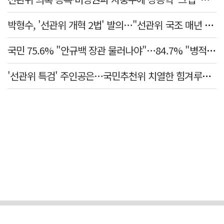
박형수, '선관위 개혁 2법' 발의…"선관위 국조 매년 실시"
국민 75.6% "안규백 장관 물러나야"…84.7% "병적기록부 공개해야"
'선관위 특검' 주인공은…국민추천위 치열한 힘겨루기 나설 듯