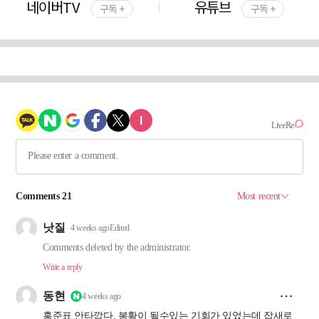
네이버TV
유튜브
구독 +
구독 +