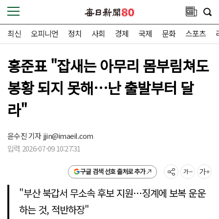
최신
오피니언
정치
사회
경제
국제
문화
스포츠
홍준표 "잡새는 아무리 몸부림쳐도
봉황 되지 못해…난 출발부터 달
라"
윤수진 기자
jjin@imaeil.com
입력 2026-07-09 10:27:31
구글 검색 선호 출처로 추가
"부산 북갑서 무소속 후보 지원…징계에 보복 운운
하는 것, 적반하장"