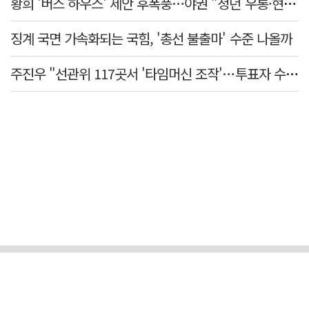
황희 '버스 하우스' 제안 후폭풍…야권 "청년 우롱·현실 괴리" 총공세
징계 국면 가속화되는 국힘, '총선 불출마' 수준 나올까
주진우 "선관위 117곳서 '타임머신 조작'…투표자 수 미리 입력"