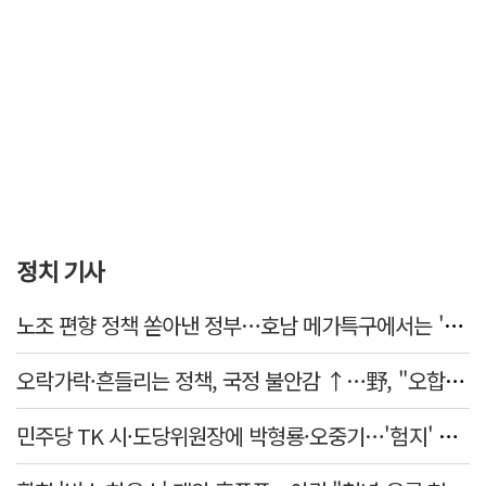
정치 기사
노조 편향 정책 쏟아낸 정부…호남 메가특구에서는 '반노조'?
오락가락·흔들리는 정책, 국정 불안감 ↑…野, "오합지졸"
민주당 TK 시·도당위원장에 박형룡·오중기…'험지' 총선 이끈다