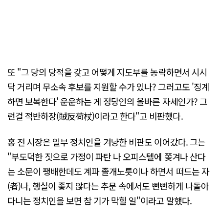
또 "그 당의 당적을 갖고 어떻게 지도부를 농락하면서 시시
닥 거리며 무소속 후보를 지원할 수가 있나? 그러고도 '징계
하면 보복한다' 운운하는 게 정당인의 올바른 자세인가? 그
런걸 적반하장(賊反荷杖)이라고 한다"고 비판했다.
홍 전 시장은 일부 정치인을 겨냥한 비판도 이어갔다. 그는
"부도덕한 짓으로 가정이 파탄 나 오피스텔에 쫒겨나 산다
는 소문이 팽배한데도 계파 졸개노릇이나 하면서 떠드는 자
(者)나, 행실이 좋지 않다는 추문 속에서도 뻔뻔하게 나돌아
다니는 정치인을 보면 참 기가 막힐 일"이라고 말했다.