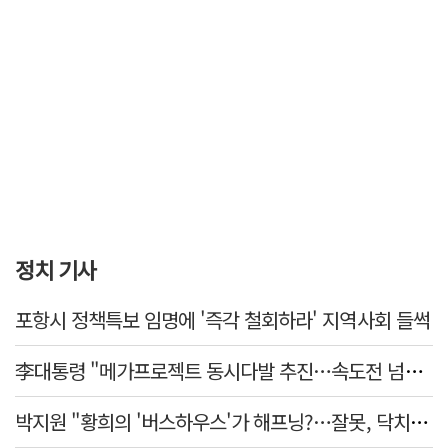
정치 기사
포항시 정책특보 임명에 '즉각 철회하라' 지역사회 들썩
李대통령 "메가프로젝트 동시다발 추진…속도전 넘어 전격전"
박지원 "황희의 '버스하우스'가 해프닝?…잘못, 닥치고 사과해야"