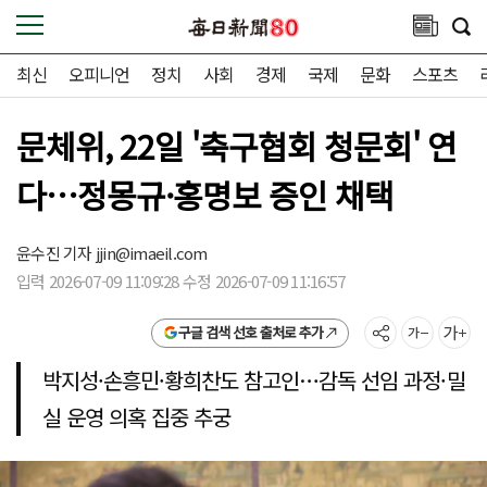
최신
오피니언
정치
사회
경제
국제
문화
스포츠
문체위, 22일 '축구협회 청문회' 연
다…정몽규·홍명보 증인 채택
윤수진 기자
jjin@imaeil.com
입력 2026-07-09 11:09:28 수정 2026-07-09 11:16:57
구글 검색 선호 출처로 추가
박지성·손흥민·황희찬도 참고인…감독 선임 과정·밀
실 운영 의혹 집중 추궁