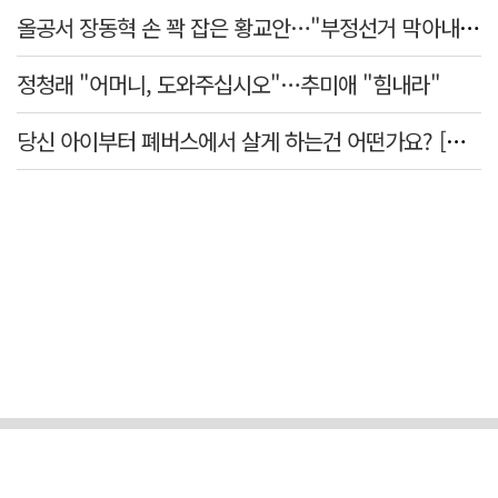
올공서 장동혁 손 꽉 잡은 황교안…"부정선거 막아내기 함께 하자"
정청래 "어머니, 도와주십시오"…추미애 "힘내라"
당신 아이부터 폐버스에서 살게 하는건 어떤가요? [가스인라이팅]